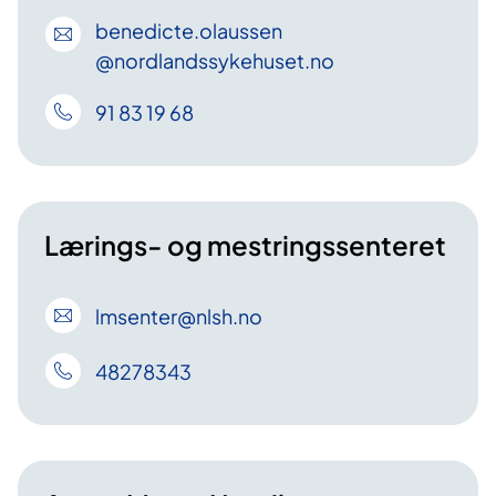
benedicte
.olaussen
@nordlandssykehuset
.no
91 83 19 68
Lærings- og mestringssenteret
lmsenter
@nlsh
.no
48278343