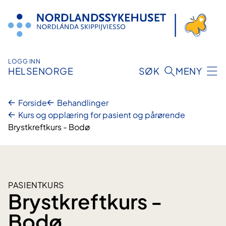
Hopp
til
innhold
LOGG INN
HELSENORGE
SØK
MENY
Forside
Behandlinger
Kurs og opplæring for pasient og pårørende
Brystkreftkurs - Bodø
PASIENTKURS
Brystkreftkurs -
Bodø