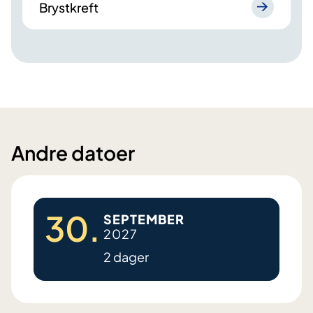
Brystkreft
Andre datoer
30.
SEPTEMBER
2027
2 dager
B
r