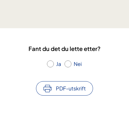
y
s
t
k
r
e
Fant du det du lette etter?
f
t
Ja
Nei
k
u
r
PDF-utskrift
s
-
B
o
d