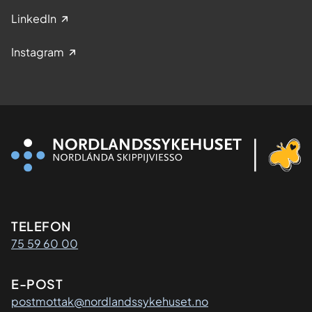
LinkedIn
Instagram
Kontaktinformasjon
TELEFON
75 59 60 00
E-POST
postmottak@nordlandssykehuset.no