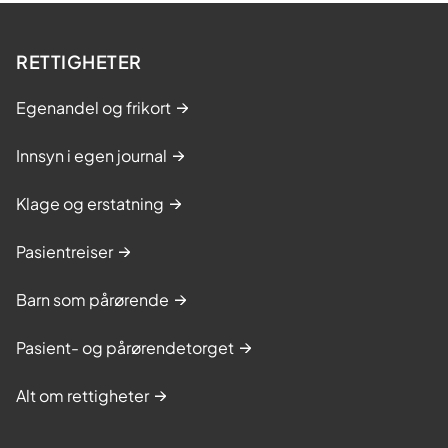
ø
RETTIGHETER
Egenandel og frikort
Innsyn i egen journal
Klage og erstatning
Pasientreiser
Barn som pårørende
Pasient- og pårørendetorget
Alt om rettigheter