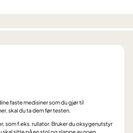
dine faste medisiner som du gjør til
er, skal du ta dem før testen.
 som f.eks. rullator. B
ruker du oksygenutstyr
 skal sitte på en stol og slappe av noen