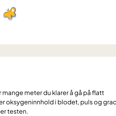
 mange meter du klarer å gå på flatt
ler oksygeninnhold i blodet, puls og gra
er testen.