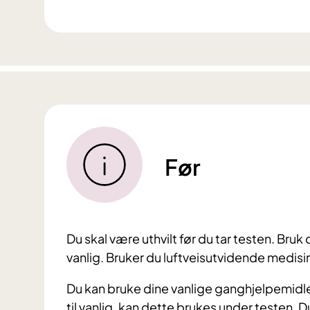
Før
Du skal være uthvilt før du tar testen.
Bruk 
vanlig.
Bruker du luftveisutvidende medisin
Du kan bruke dine vanlige ganghjelpemidler,
til vanlig, kan dette brukes under testen.
Du