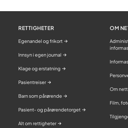
RETTIGHETER
OM NE
Egenandel og frikort
Adminis
informa
Innsyn i egen journal
Informa
Klage og erstatning
Personv
Pasientreiser
Om nett
Barn som pårørende
Film, fo
Pasient- og pårørendetorget
Tilgjeng
Alt om rettigheter