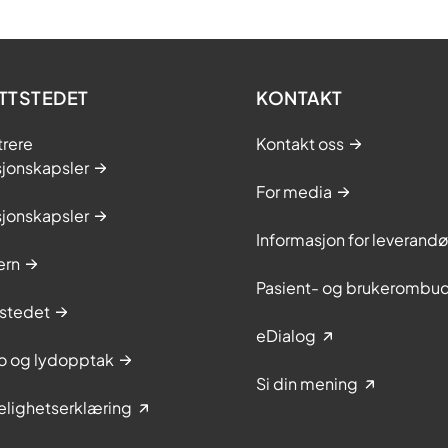
TTSTEDET
KONTAKT
trere
Kontakt oss
sjonskapsler
For media
sjonskapsler
Informasjon for leverandø
ern
Pasient- og brukerombu
stedet
eDialog
to og lydopptak
Si din mening
elighetserklæring