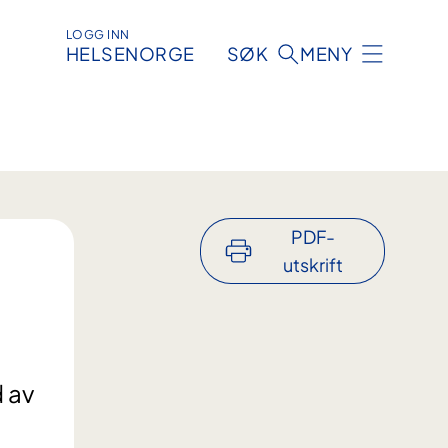
LOGG INN
HELSENORGE
SØK
MENY
PDF-
utskrift
d av