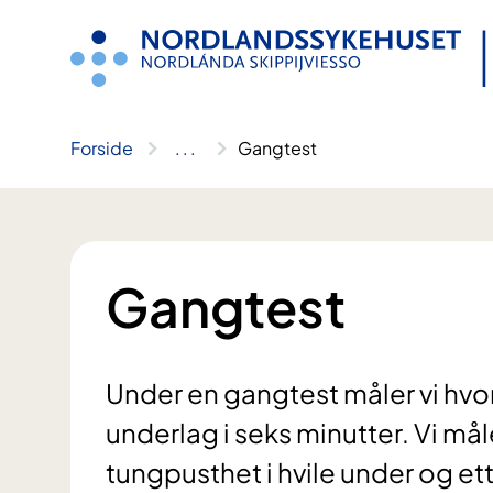
Hopp
til
innhold
Forside
..
.
Gangtest
Gangtest
Under en gangtest måler vi hvor
underlag i seks minutter. Vi må
tungpusthet i hvile under og ett