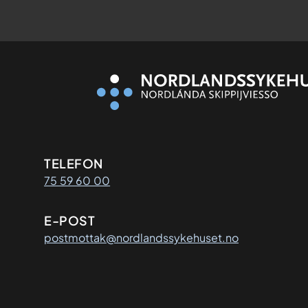
Kontaktinformasjon
TELEFON
75 59 60 00
E-POST
postmottak@nordlandssykehuset.no