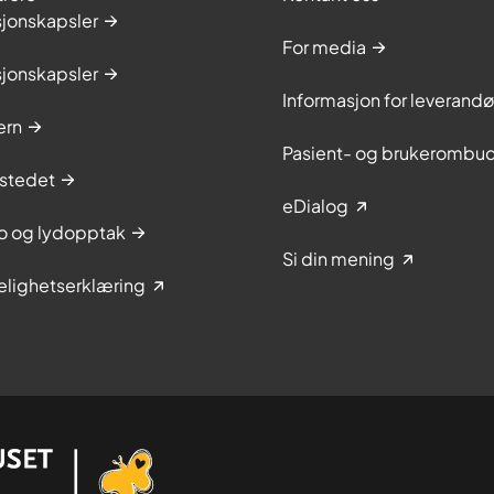
sjonskapsler
For media
sjonskapsler
Informasjon for leverandø
ern
Pasient- og brukerombu
stedet
eDialog
to og lydopptak
Si din mening
elighetserklæring