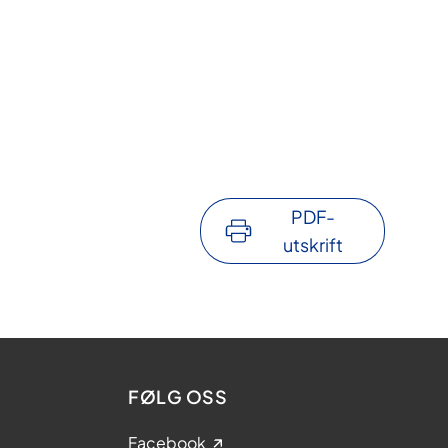
PDF-
utskrift
FØLG OSS
Facebook