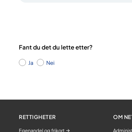
Fant du det du lette etter?
Ja
Nei
RETTIGHETER
OM NE
Egenandel og frikort
Adminis