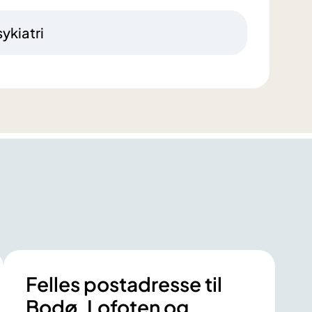
ykiatri
Felles postadresse til
Bodø, Lofoten og