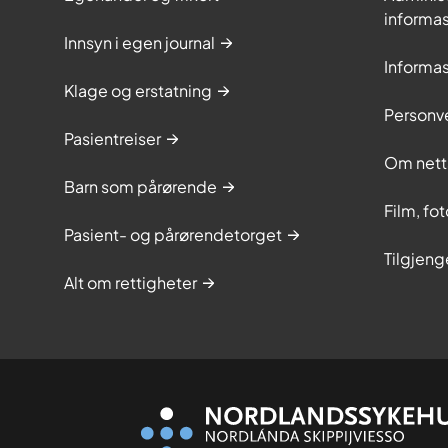
informa
Innsyn i egen journal
Informa
Klage og erstatning
Personv
Pasientreiser
Om nett
Barn som pårørende
Film, fo
Pasient- og pårørendetorget
Tilgjeng
Alt om rettigheter