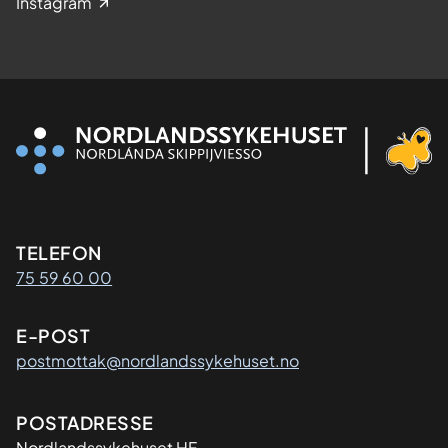
Instagram
Kontaktinformasjon
TELEFON
75 59 60 00
E-POST
postmottak@nordlandssykehuset.no
Adresse
POSTADRESSE
Nordlandssykehuset HF