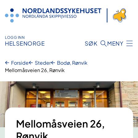
Hopp
til
innhold
LOGG INN
HELSENORGE
SØK
MENY
Forside
Steder
Bodø, Rønvik
Mellomåsveien 26, Rønvik
Mellomåsveien 26,
Rønvik