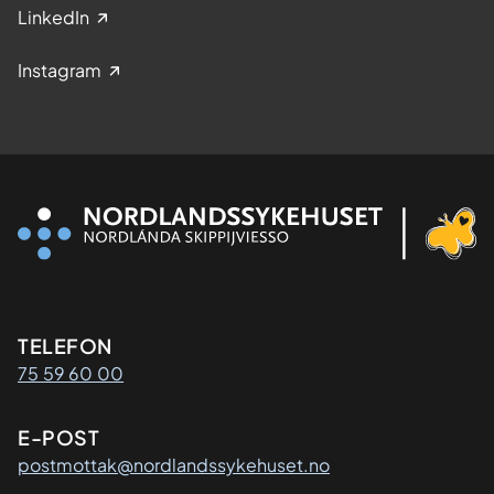
LinkedIn
Instagram
Kontaktinformasjon
TELEFON
75 59 60 00
E-POST
postmottak@nordlandssykehuset.no