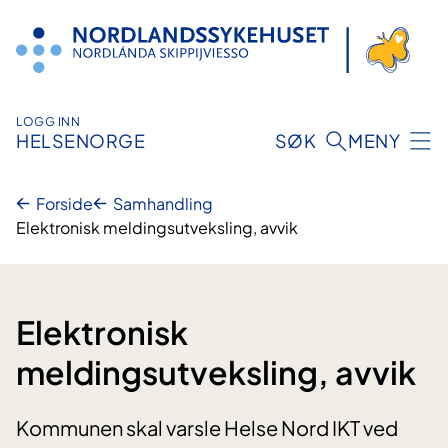
Hopp
til
innhold
LOGG INN
HELSENORGE
SØK
MENY
Forside
Samhandling
Elektronisk meldingsutveksling, avvik
Elektronisk
meldingsutveksling, avvik
Kommunen skal varsle Helse Nord IKT ved