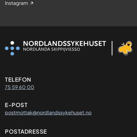
Instagram
Kontaktinformasjon
TELEFON
75 59 60 00
E-POST
postmottak@nordlandssykehuset.no
Adresse
POSTADRESSE