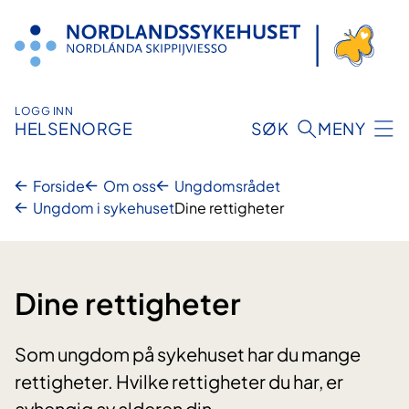
Hopp
til
innhold
LOGG INN
HELSENORGE
SØK
MENY
Forside
Om oss
Ungdomsrådet
Ungdom i sykehuset
Dine rettigheter
Dine rettigheter
Som ungdom på sykehuset har du mange
rettigheter. Hvilke rettigheter du har, er
avhengig av alderen din.