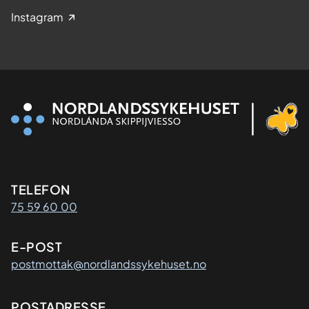
Instagram
Kontaktinformasjon
TELEFON
75 59 60 00
E-POST
postmottak@nordlandssykehuset.no
POSTADRESSE