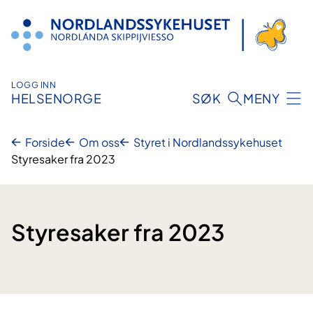
Hopp
til
innhold
LOGG INN
HELSENORGE
SØK
MENY
Forside
Om oss
Styret i Nordlandssykehuset
Styresaker fra 2023
Styresaker fra 2023