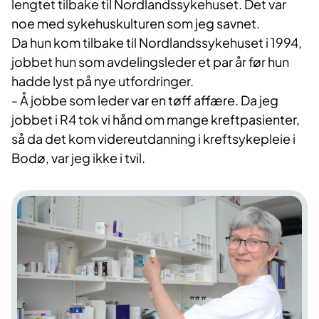
lengtet tilbake til Nordlandssykehuset. Det var
noe med sykehuskulturen som jeg savnet.
Da hun kom tilbake til Nordlandssykehuset i 1994,
jobbet hun som avdelingsleder et par år før hun
hadde lyst på nye utfordringer.
- Å jobbe som leder var en tøff affære. Da jeg
jobbet i R4 tok vi hånd om mange kreftpasienter,
så da det kom videreutdanning i kreftsykepleie i
Bodø, var jeg ikke i tvil.