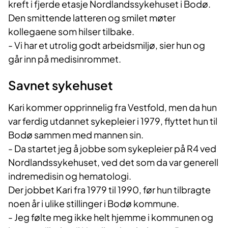
kreft i fjerde etasje Nordlandssykehuset i Bodø.
Den smittende latteren og smilet møter
kollegaene som hilser tilbake.
- Vi har et utrolig godt arbeidsmiljø, sier hun og
går inn på medisinrommet.
Savnet sykehuset
Kari kommer opprinnelig fra Vestfold, men da hun
var ferdig utdannet sykepleier i 1979, flyttet hun til
Bodø sammen med mannen sin.
- Da startet jeg å jobbe som sykepleier på R4 ved
Nordlandssykehuset, ved det som da var generell
indremedisin og hematologi.
Der jobbet Kari fra 1979 til 1990, før hun tilbragte
noen år i ulike stillinger i Bodø kommune.
- Jeg følte meg ikke helt hjemme i kommunen og