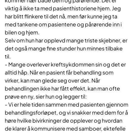
kommer nær både dem og pårørende. Det er
viktig å ikke ta med pasienthistoriene hjem. Jeg
har blitt flinkere til det nå, men før kunne jeg ta
med tankene om pasientene og pårørende inn i
bilen og hjem.
Selv om hun har opplevd mange triste skjebner, er
det også mange fine stunder hun minnes tilbake
til.
- Mange overlever kreftsykdommen sin og det er
alltid håp. Når en pasient får behandling som
virker, kan man glede seg over det. Når
behandlingen ikke har fått effekt, kan man ofte
prøve en ny, sier hun og legger til:
- Vi er hele tiden sammen med pasienten gjennom
behandlingsforløpet, og vi snakker med dem for å
høre hvilke bivirkninger de opplever og hvordan
de klarer å kommunisere med samboer, ektefelle