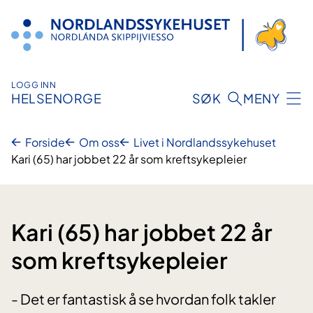
Hopp
til
innhold
LOGG INN
HELSENORGE
SØK
MENY
Forside
Om oss
Livet i Nordlandssykehuset
Kari (65) har jobbet 22 år som kreftsykepleier
Kari (65) har jobbet 22 år
som kreftsykepleier
- Det er fantastisk å se hvordan folk takler