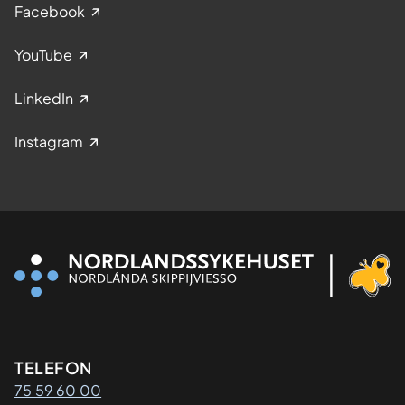
Facebook
YouTube
LinkedIn
Instagram
Kontaktinformasjon
TELEFON
75 59 60 00