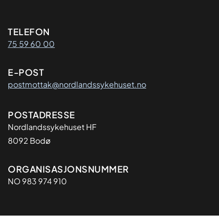
Kontaktinformasjon
TELEFON
75 59 60 00
E-POST
postmottak@nordlandssykehuset.no
Adresse
POSTADRESSE
Nordlandssykehuset HF
8092 Bodø
Organisasjon
ORGANISASJONSNUMMER
NO 983 974 910