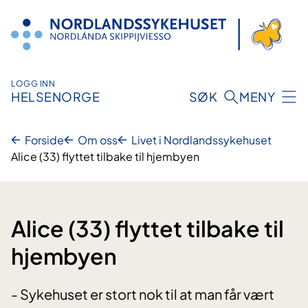
Hopp
til
innhold
LOGG INN
HELSENORGE
SØK
MENY
Forside
Om oss
Livet i Nordlandssykehuset
Alice (33) flyttet tilbake til hjembyen
Alice (33) flyttet tilbake til
hjembyen
- Sykehuset er stort nok til at man får vært