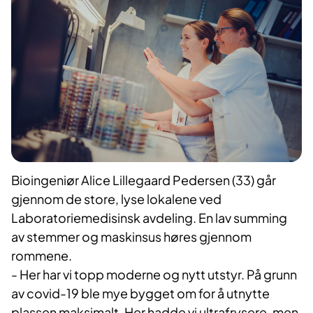
B
ioingeniør Alice Lillegaard Pedersen (33) går
gjennom de store, lyse lokalene ved
Laboratoriemedisinsk avdeling.
E
n lav summing
av stemmer og maskinsus høres gjennom
rommene.
- Her har vi topp moderne og nytt utstyr. På grunn
av covid-19 ble mye bygget om for å utnytte
plassen maksimalt. Her hadde vi ultrafrysere, men