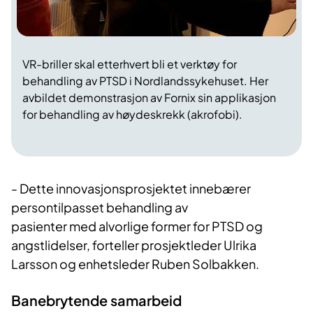
VR-briller skal etterhvert bli et verktøy for
behandling av PTSD i Nordlandssykehuset. Her
avbildet demonstrasjon av Fornix sin applikasjon
for behandling av høydeskrekk (akrofobi).
-
De
tte in
novasjonsprosjektet innebærer
persontilpasset behandling av
pasienter
med
alvorlige former for PTSD og
angstlidelser, forteller prosjektleder Ulrika
Larsson og enhetsleder Ruben Solbakken.
Banebrytende sam​​​arbeid