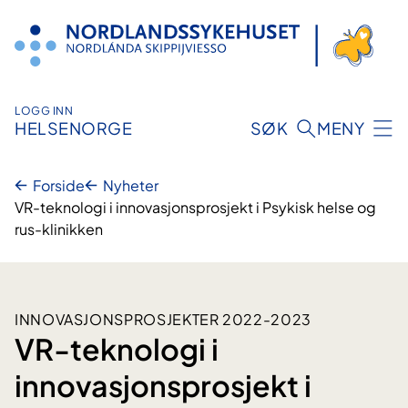
Hopp
til
innhold
LOGG INN
HELSENORGE
SØK
MENY
Forside
Nyheter
VR-teknologi i innovasjonsprosjekt i Psykisk helse og
rus-klinikken
INNOVASJONSPROSJEKTER 2022-2023
VR-teknologi i
innovasjonsprosjekt i