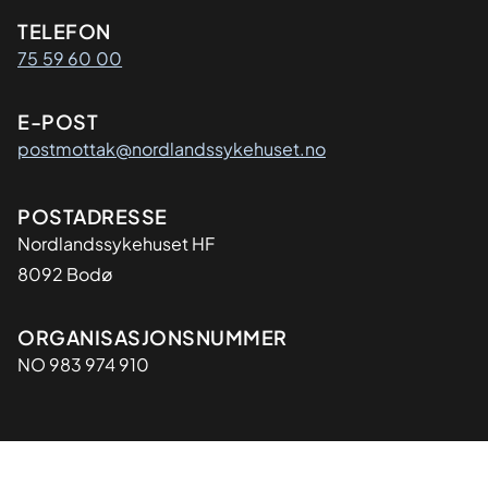
Kontaktinformasjon
TELEFON
75 59 60 00
E-POST
postmottak@nordlandssykehuset.no
Adresse
POSTADRESSE
Nordlandssykehuset HF
8092 Bodø
Organisasjon
ORGANISASJONSNUMMER
NO 983 974 910