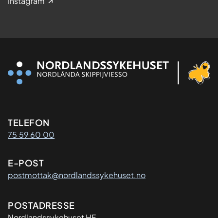
Instagram
Kontaktinformasjon
TELEFON
75 59 60 00
E-POST
postmottak@nordlandssykehuset.no
Adresse
POSTADRESSE
Nordlandssykehuset HF