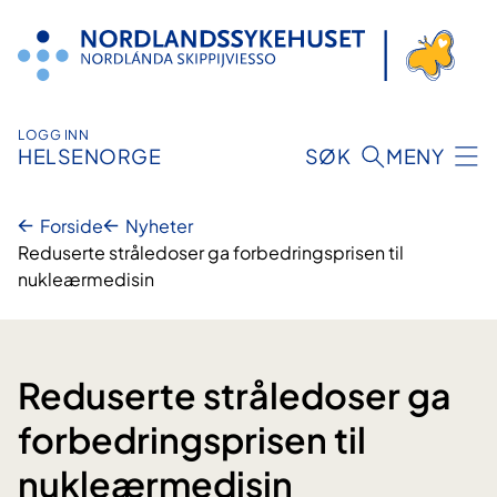
Hopp
til
innhold
LOGG INN
HELSENORGE
SØK
MENY
Forside
Nyheter
Reduserte stråledoser ga forbedringsprisen til
nukleærmedisin
Reduserte stråledoser ga
forbedringsprisen til
nukleærmedisin