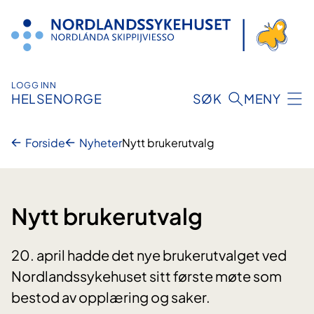
Hopp
til
innhold
LOGG INN
HELSENORGE
SØK
MENY
Forside
Nyheter
Nytt brukerutvalg
Nytt brukerutvalg
20. april hadde det nye brukerutvalget ved
Nordlandssykehuset sitt første møte som
bestod av opplæring og saker.