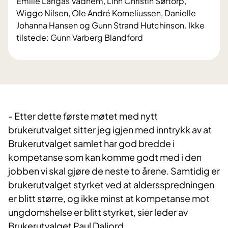
Emilie Langås Vadnem, Linn Christin Sørtorp,
Wiggo Nilsen, Ole André Korneliussen, Danielle
Johanna Hansen og Gunn Strand Hutchinson. Ikke
tilstede: Gunn Varberg Blandford
- Etter dette første møtet med nytt
brukerutvalget sitter jeg igjen med inntrykk av at
Brukerutvalget samlet har god bredde i
kompetanse som kan komme godt med i den
jobben vi skal gjøre de neste to årene. Samtidig er
brukerutvalget styrket ved at aldersspredningen
er blitt større, og ikke minst at kompetanse mot
ungdomshelse er blitt styrket, sier leder av
Brukerutvalget Paul Daljord. ​