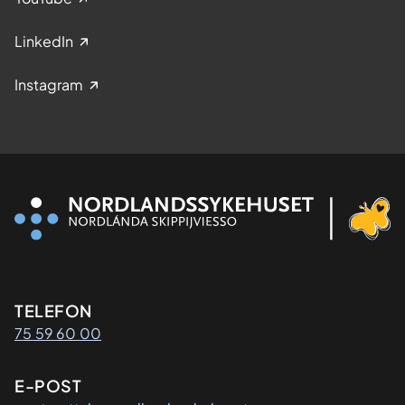
LinkedIn
Instagram
Kontaktinformasjon
TELEFON
75 59 60 00
E-POST