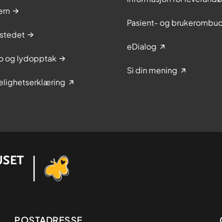
ern
Pasient- og brukerombu
stedet
eDialog
to og lydopptak
Si din mening
elighetserklæring
POSTADRESSE