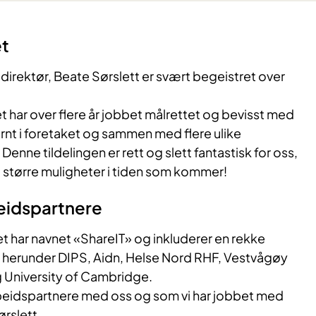
et
irektør, Beate Sørslett er svært begeistret over
 har over flere år jobbet målrettet og bevisst med
rnt i foretaket og sammen med flere ulike
enne tildelingen er rett og slett fantastisk for oss,
g større muligheter i tiden som kommer!
idspartnere
t har navnet «ShareIT» og inkluderer en rekke
herunder DIPS, Aidn, Helse Nord RHF, Vestvågøy
University of Cambridge.
rbeidspartnere med oss og som vi har jobbet med
ørslett.