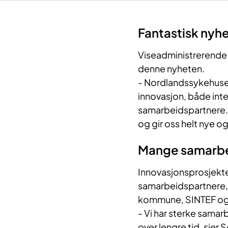
Fantastisk nyh
Viseadministrerende d
denne nyheten.
- Nordlandssykehuset
innovasjon, både inte
samarbeidspartnere. D
og gir oss helt nye o
Mange samarbe
Innovasjonsprosjekte
samarbeidspartnere, 
kommune, SINTEF og 
- Vi har sterke sama
over lengre tid, sier S