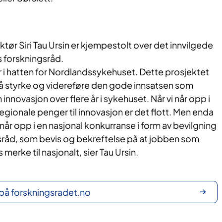
tør Siri Tau Ursin er kjempestolt over det innvilgede
s forskningsråd.
ær i hatten for Nordlandssykehuset. Dette prosjektet
l å styrke og videreføre den gode innsatsen som
 innovasjon over flere år i sykehuset. Når vi når opp i
egionale penger til innovasjon er det flott. Men enda
når opp i en nasjonal konkurranse i form av bevilgning
sråd, som bevis og bekreftelse på at jobben som
merke til nasjonalt, sier Tau Ursin.
på forskningsradet.no