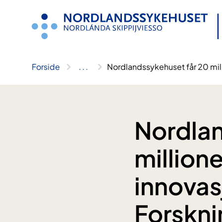
Hopp
til
innhold
Forside
..
.
Nordlandssykehuset får 20 milli
Nordlan
millioner
innovas
Forskni