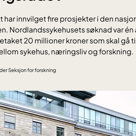
har innvilget fire prosjekter i den nasjon
n. Nordlandssykehusets søknad var én a
taket 20 millioner kroner som skal gå ti
llom sykehus, næringsliv og forskning.
der Seksjon for forskning