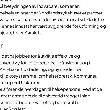
å betydningen av Inovacare, som er en
 helseløsninger der Nordlandssykehuset er partner.
ovacare skal ha en stor del av æren for at vi fikk dette
 Hennes innsats har vært avgjørende for utforming og
sjektet, sier Sørslett.
r
det nå jobbes for å utvikle effektive og
dsverktøy for helsepersonell på sykehus og i
PI-basert datadeling, og ny modell for
d i økosystem mellom helseforetak, kommuner,
ter og FoU-aktører.
r å forenkle hverdagen til helsepersonell ved at de
entert data som de til enhver tid trenger i sine
 kunne forbedre kvalitet og bærekraft i
ller Sørslett.