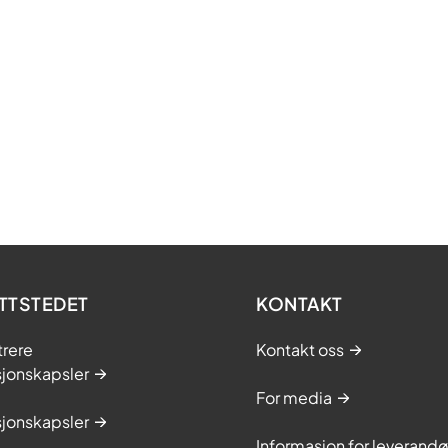
TTSTEDET
KONTAKT
trere
Kontakt oss
sjonskapsler
For media
sjonskapsler
Informasjon for leverandø