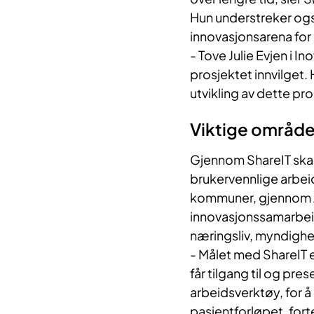
Hun understreker ogs
innovasjonsarena for
- Tove Julie Evjen i In
prosjektet innvilget.
utvikling av dette pro
Viktige område
Gjennom ShareIT skal 
brukervennlige arbei
kommuner, gjennom A
innovasjonssamarbei
næringsliv, myndighe
- Målet med ShareIT e
får tilgang til og pres
arbeidsverktøy, for å
pasientforløpet, forte