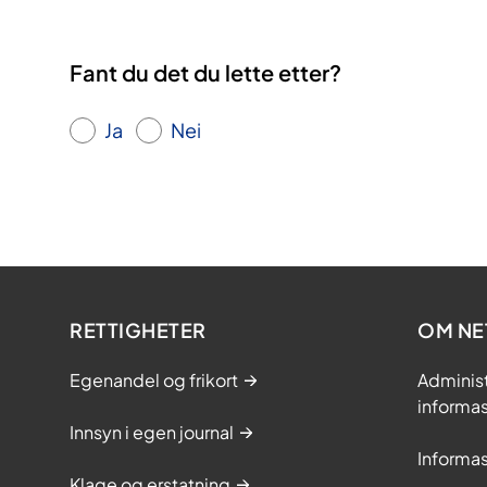
Fant du det du lette etter?
Ja
Nei
RETTIGHETER
OM NE
Egenandel og frikort
Adminis
informa
Innsyn i egen journal
Informa
Klage og erstatning