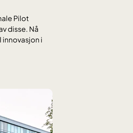
ale Pilot
v disse. Nå
l innovasjon i