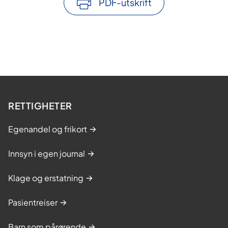
PDF-utskrift
immunforsvar og utløser en kraftig
betennelsesprosess og koagulasjon (2),
og vi har vist hvordan spesifikk behandling
kan redusere immunreaksjonen. I tillegg
har vi vist at kirurgi med åpen brystkasse,
f.eks. hjertekirurgi, øker risikoen for
alvorlige skader ved luftembolier. Vi har
også vist hvordan en enkelt endring i
RETTIGHETER
oppsettet av reagensglassforsøk
reduserer uønsket aktivering av
Egenandel og frikort
komplementsystemet (3).
Innsyn i egen journal
Klage og erstatning
Om forskningsgruppen, deltakere,
helsef​​oretak/sykehus, sentrale
Pasientreiser
samarbeidsinstitusjoner, navn på
prosjektleder + andre sentrale
Barn som pårørende