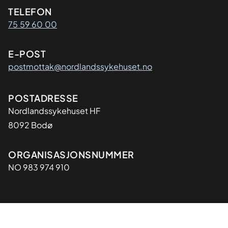
Kontaktinformasjon
TELEFON
75 59 60 00
E-POST
postmottak@nordlandssykehuset.no
Adresse
POSTADRESSE
Nordlandssykehuset HF
8092 Bodø
Organisasjon
ORGANISASJONSNUMMER
NO 983 974 910