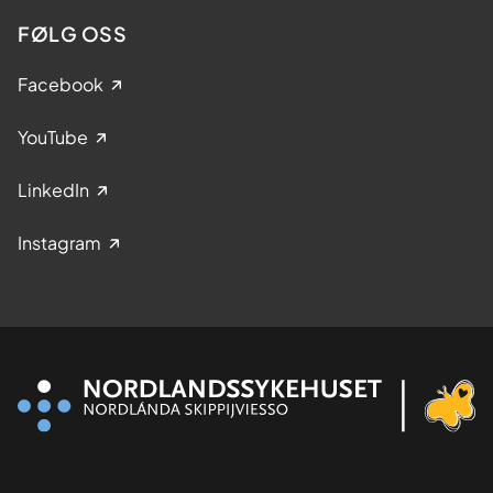
Nielsen EW. Avoiding ambient air in
FØLG OSS
test tubes during incubations of
human whole-blood minimizes
Facebook
complement background activation.
J Immunol Methods (2020)
YouTube
487:112876.
doi:10.1016/j.jim.2020.112876
LinkedIn
Instagram