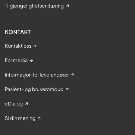
Tilgjengelighetserklæring
surgery? How to recognise
symptoms and reduce fatalities.
Presentation of three cases. Eur J
KONTAKT
Anesth (2017) 34 supp 55:120.
Storm BS, Christiansen D, Fure H,
Kontakt oss
Ludviksen JK, Lau C, Lambris J,
Woodruff TM, Braaten T, Nielsen EW,
For media
Mollnes TE. Air bubbles activate
Informasjon for leverandører
complement and trigger C3-
dependent hemostasis and cytokine
Pasient- og brukerombud
release ex vivo in human whole
blood. J Immunol (2021) 2021:2828–
eDialog
2840.
doi:doi:10.4049/jimmunol.2100308
Si din mening
Storm BS, Christiansen D, Mollnes TE,