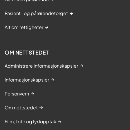
personer.
Pasient- og pårørendetorget
Norwegian Complement Research Group
(NCRG.no) er en tverrfaglig
Alt om rettigheter
forskningsgruppe bestående av leger,
bioingeniører og molekylærbiologer,
som jobber ved Nordlandssykehuset,
OM NETTSTEDET
Oslo universitetssykehus, UiO, UiT og
Nord Universitet. Gruppen ledes av
Administrere informasjonskapsler
professor Tom Eirik Mollnes.
Informasjonskapsler
Referanser eller in​ntil tre viktige
Personvern
publikasjoner:
Om nettstedet
Storm BS, Andreasen S, Hovland A,
Nielsen EW. Underestimation of gas
Film, foto og lydopptak
embolism during hysteroscopic