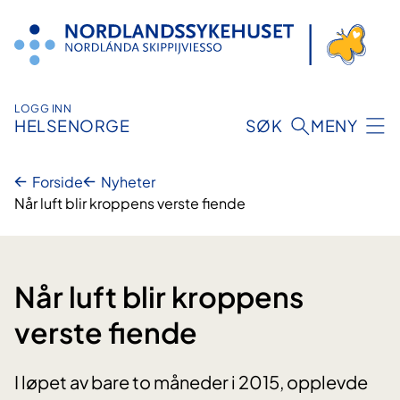
Hopp
til
innhold
LOGG INN
HELSENORGE
SØK
MENY
Forside
Nyheter
Når luft blir kroppens verste fiende
Når luft blir kroppens
verste fiende
I løpet av bare to måneder i 2015, opplevde