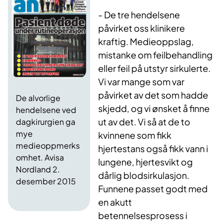
- De tre hendelsene
påvirket oss klinikere
kraftig. Medieoppslag,
mistanke om feilbehandling
eller feil på utstyr sirkulerte.
Vi var mange som var
påvirket av det som hadde
De alvorlige
skjedd, og vi ønsket å finne
hendelsene ved
ut av det. Vi så at de to
dagkirurgien ga
mye
kvinnene som fikk
medieoppmerks
hjertestans også fikk vann i
omhet. Avisa
lungene, hjertesvikt og
Nordland 2.
dårlig blodsirkulasjon.
desember 2015
Funnene passet godt med
en akutt
betennelsesprosess i