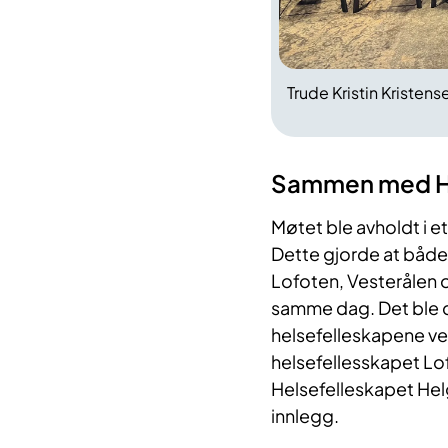
Trude Kristin Kristens
Sammen med He
Møtet ble avholdt i 
Dette gjorde at både
Lofoten, Vesterålen 
samme dag. Det ble de
helsefelleskapene ved 
helsefellesskapet Lof
Helsefelleskapet Hel
innlegg.