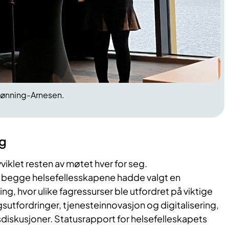
Rønning-Arnesen.
og
iklet resten av møtet hver for seg.
begge helsefellesskapene hadde valgt en
ng, hvor ulike fagressurser ble utfordret på viktige
tfordringer, tjenesteinnovasjon og digitalisering,
diskusjoner. Statusrapport for helsefelleskapets