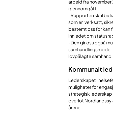
arbeid fra november 
gjennomgått.
-Rapporten skal bidra
som er iverksatt, sikr
bestemt oss for kan f
innledet om statusra
-Den gir oss også mul
samhandlingsmodellen
lovpålagte samhandli
Kommunalt led
Lederskapet i helsefe
muligheter for enga
strategisk lederskap 
overlot Nordlandssyk
årene.