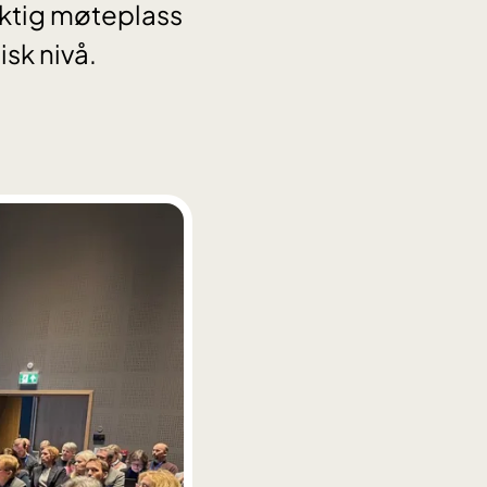
ktig møteplass
sk nivå.