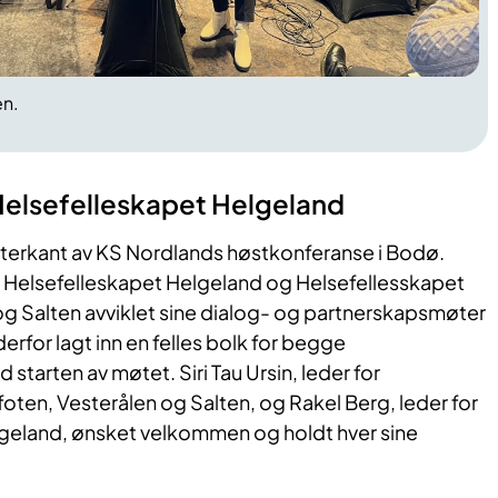
en.
lsefelleskapet Helgeland
etterkant av KS Nordlands høstkonferanse i Bodø.
 Helsefelleskapet Helgeland og Helsefellesskapet
og Salten avviklet sine dialog- og partnerskapsmøter
rfor lagt inn en felles bolk for begge
starten av møtet. Siri Tau Ursin, leder for
oten, Vesterålen og Salten, og Rakel Berg, leder for
geland, ønsket velkommen og holdt hver sine