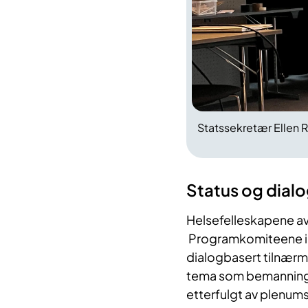
Statssekretær Ellen 
Status og dial
Helsefelleskapene avv
Programkomiteene i 
dialogbasert tilnærmi
tema som bemanningsu
etterfulgt av plenums