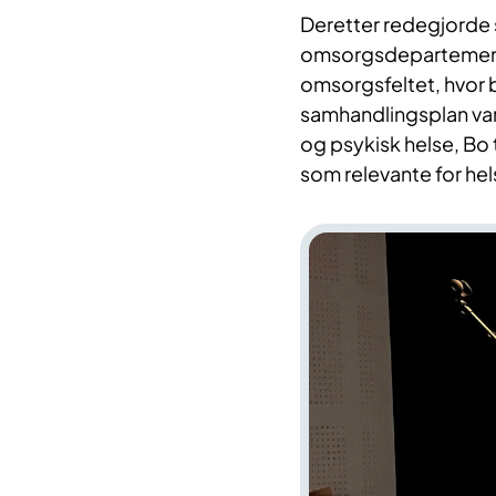
Deretter redegjorde 
omsorgsdepartementet
omsorgsfeltet, hvor 
samhandlingsplan var 
og psykisk helse, B
som relevante for he