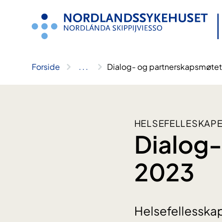
Hopp
til
innhold
Forside
..
.
Dialog- og partnerskapsmøte
HELSEFELLESKAPE
Dialog-
2023
Helsefellesskap