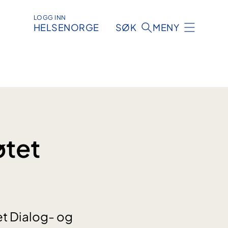
LOGG INN
HELSENORGE
SØK
MENY
øtet
et Dialog- og