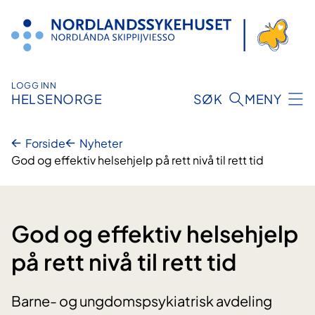
Hopp
til
innhold
LOGG INN
HELSENORGE
SØK
MENY
Forside
Nyheter
God og effektiv helsehjelp på rett nivå til rett tid
God og effektiv helsehjelp
på rett nivå til rett tid
Barne- og ungdomspsykiatrisk avdeling