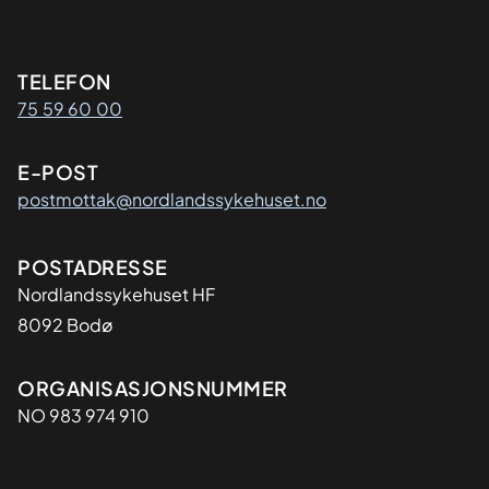
Kontaktinformasjon
TELEFON
75 59 60 00
E-POST
postmottak@nordlandssykehuset.no
Adresse
POSTADRESSE
Nordlandssykehuset HF
8092 Bodø
Organisasjon
ORGANISASJONSNUMMER
NO 983 974 910