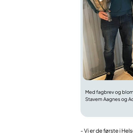
Med fagbrev og bloms
Stavem Aagnes og Ad
- Vi er de første i He