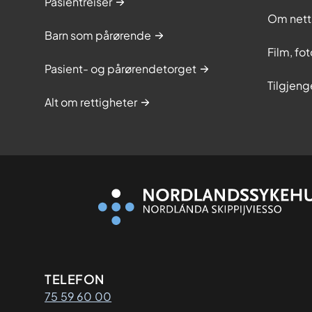
Pasientreiser
Om nett
Barn som pårørende
Film, fo
Pasient- og pårørendetorget
Tilgjeng
Alt om rettigheter
Kontaktinformasjon
TELEFON
75 59 60 00