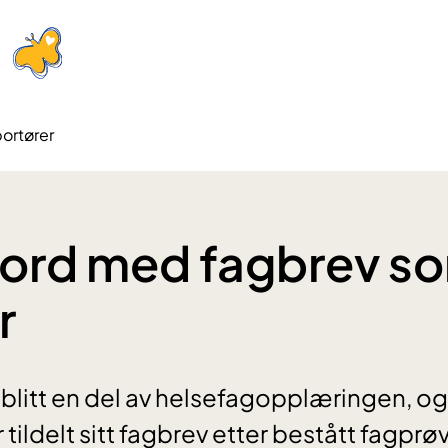
ortører
 nord med fagbrev s
r
 blitt en del av helsefagopplæringen, o
er tildelt sitt fagbrev etter bestått fagpr