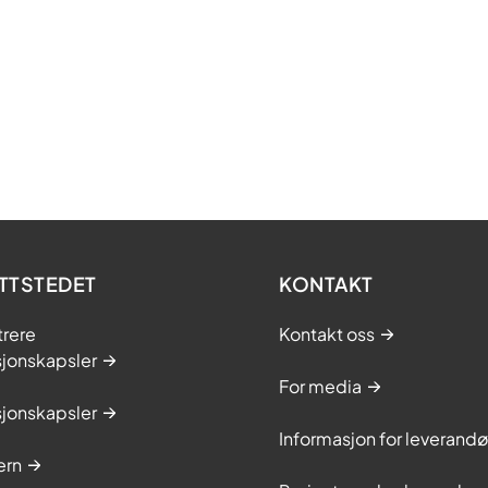
TTSTEDET
KONTAKT
trere
Kontakt oss
sjonskapsler
For media
sjonskapsler
Informasjon for leverandø
ern