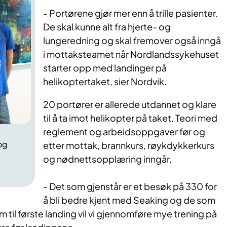
-
Portørene gjør mer enn å trille pasienter.
De skal kunne alt fra hjerte- og
lungeredning og skal fremover også inngå
i mottaksteamet når Nordlandssykehuset
starter opp med landinger på
helikoptertaket, sier Nordvik.
20 portører er allerede utdannet og klare
til å ta imot helikopter på taket. Teori med
reglement og arbeidsoppgaver før og
og
etter mottak, brannkurs, røykdykkerkurs
og nødnettsopplæring inngår.
- Det som gjenstår er et besøk på 330 for
å bli bedre kjent med Seaking og de som
em til første landing vil vi gjennomføre mye trening på