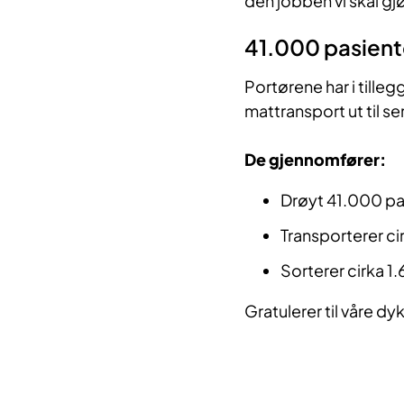
den jobben vi skal gj
41.000 pasien
Portørene har i tille
mattransport ut til s
De gjennomfører:
Drøyt 41.000 pa
Transporterer ci
Sorterer cirka 1.
Gratulerer til våre dy