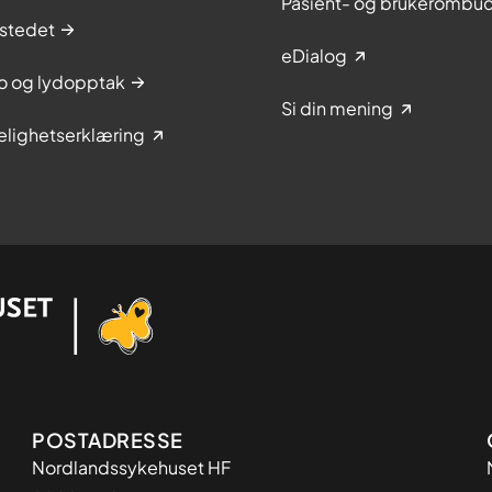
Pasient- og brukerombu
stedet
eDialog
to og lydopptak
Si din mening
elighetserklæring
Adresse
POSTADRESSE
Nordlandssykehuset HF