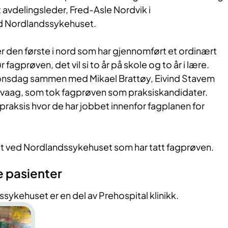
lt avdelingsleder, Fred-Asle Nordvik i
d Nordlandssykehuset.
r den første i nord som har gjennomført et ordinært
r fagprøven, det vil si to år på skole og to år i lære.
ev onsdag sammen med
Mikael Brattøy, Eivind Stavem
vaag, som tok fagprøven som praksiskandidater.
 praksis hvor de har jobbet innenfor fagplanen for
satt ved Nordlandssykehuset som har tatt fagprøven.
le pasienter
sykehuset er en del av Prehospital klinikk.