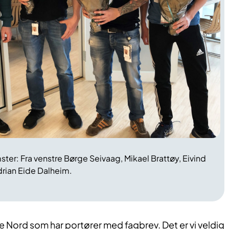
ter: Fra venstre
Børge Seivaag,
Mikael Brattøy, Eivind
rian Eide Dalheim.
lse Nord som har portører med fagbrev. Det er vi veldig