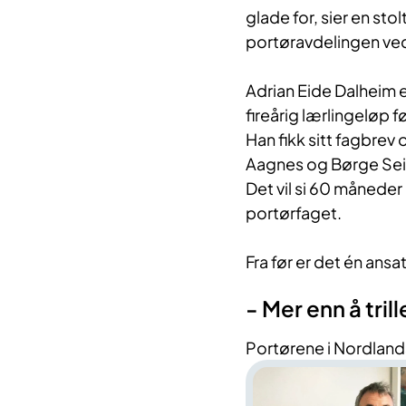
glade for, sier en sto
portøravdelingen ve
Adrian Eide Dalheim e
fireårig lærlingeløp fø
Han fikk sitt fagbr
Aagnes og Børge Sei
Det vil si 60 måneder
portørfaget.
Fra før er det én an
- Mer enn å tril
Portørene i Nordlands