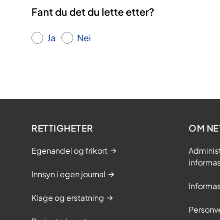
Fant du det du lette etter?
Ja
Nei
RETTIGHETER
OM NE
Egenandel og frikort
Adminis
informa
Innsyn i egen journal
Informa
Klage og erstatning
Personv