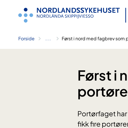
Hopp
til
innhold
Forside
..
.
Først i nord med fagbrev som p
Først i
portøre
Portørfaget har
fikk fire portør