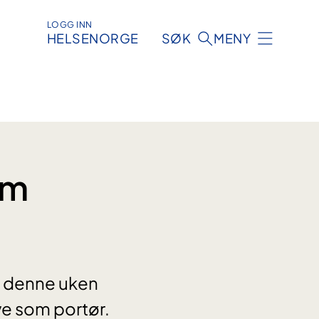
LOGG INN
HELSENORGE
SØK
MENY
om
g denne uken
øve som portør.