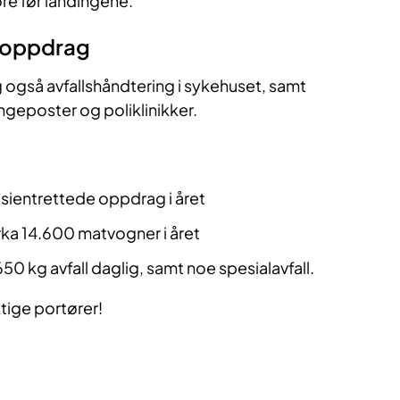
øre før landingene.
toppdrag
gg også avfallshåndtering i sykehuset, samt
engeposter og poliklinikker.
sientrettede oppdrag i året
rka 14.600 matvogner i året
650 kg avfall daglig, samt noe spesialavfall.
ktige portører!