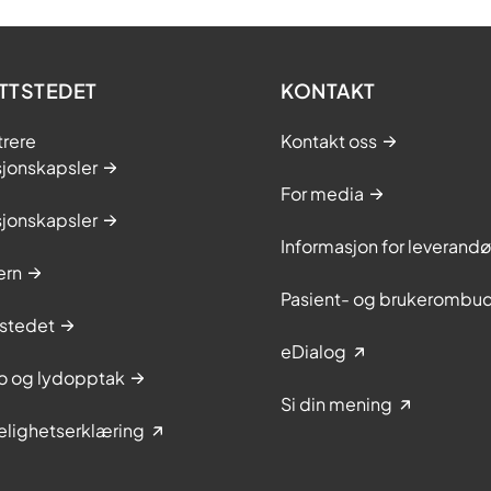
TTSTEDET
KONTAKT
trere
Kontakt oss
sjonskapsler
For media
sjonskapsler
Informasjon for leverandø
ern
Pasient- og brukerombu
stedet
eDialog
to og lydopptak
Si din mening
elighetserklæring