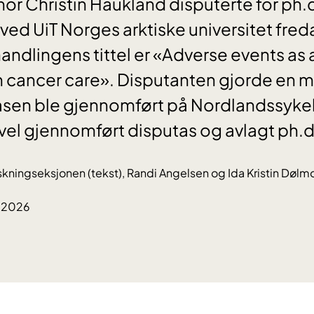
nor Christin Haukland disputerte for ph.
ved UiT Norges arktiske universitet freda
ndlingens tittel er «Adverse events as 
in cancer care». Disputanten gjorde en 
asen ble gjennomført på Nordlandssykeh
vel gjennomført disputas og avlagt ph.d
skningseksjonen (tekst), Randi Angelsen og Ida Kristin Dølmo
3.2026