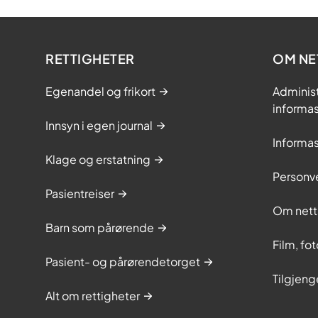
RETTIGHETER
OM NE
Egenandel og frikort
Adminis
informa
Innsyn i egen journal
Informa
Klage og erstatning
Personv
Pasientreiser
Om nett
Barn som pårørende
Film, fo
Pasient- og pårørendetorget
Tilgjeng
Alt om rettigheter