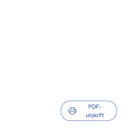
PDF-
utskrift