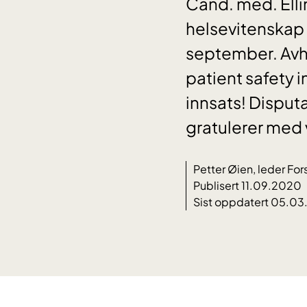
Cand. med. Elli
helsevitenskap 
september. Avha
patient safety 
innsats! Disput
gratulerer med 
Petter Øien, leder For
Publisert 11.09.2020
Sist oppdatert 05.0