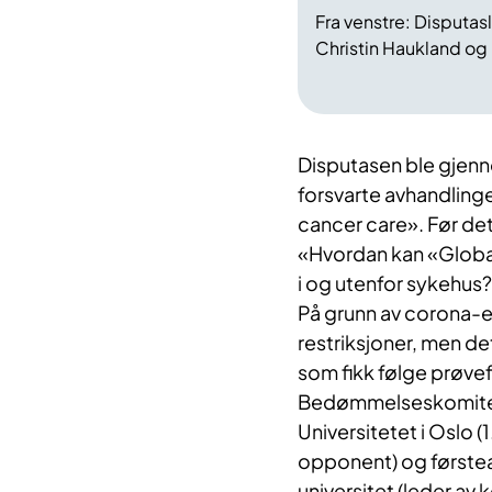
Fra venstre: Disputas
Christin Haukland og
Disputasen ble gjen
forsvarte avhandlinge
cancer care». Før de
«Hvordan kan «Global 
i og utenfor sykehus
På grunn av corona-
restriksjoner, men de
som fikk følge prøvef
Bedømmelseskomitéen
Universitetet i Oslo 
opponent) og første
universitet (leder av