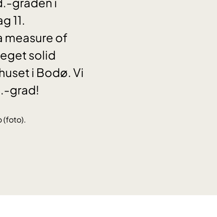
d.-graden i
g 11.
a measure of
meget solid
uset i Bodø. Vi
.-grad!
 (foto).