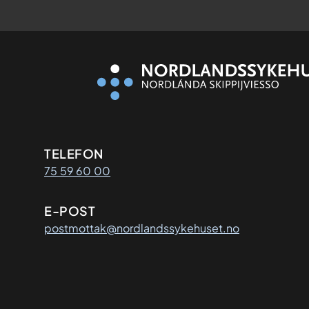
Kontaktinformasjon
TELEFON
75 59 60 00
E-POST
postmottak@nordlandssykehuset.no