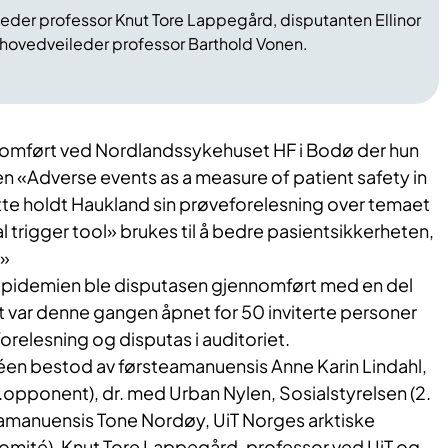
leder professor Knut Tore Lappegård, disputanten Ellinor
 hovedveileder professor Barthold Vonen.
nomført ved Nordlandssykehuset HF i Bodø der hun
n «Adverse events as a measure of patient safety in
tte holdt Haukland sin prøveforelesning over temaet
trigger tool» brukes til å bedre pasientsikkerheten,
?»
epidemien ble disputasen gjennomført med en del
t var denne gangen åpnet for 50 inviterte personer
orelesning og disputas i auditoriet.
 bestod av førsteamanuensis Anne Karin Lindahl,
(1.opponent), dr. med Urban Nylen, Sosialstyrelsen (2.
amanuensis Tone Nordøy, UiT Norges arktiske
 komité). Knut Tore Lappegård, professor ved UiT og