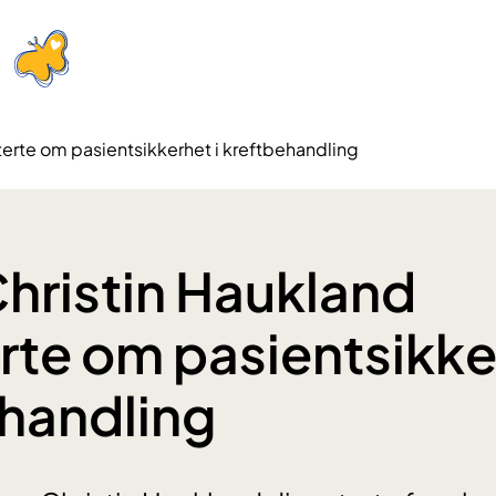
uterte om pasientsikkerhet i kreftbehandling
Christin Haukland
rte om pasientsikker
handling