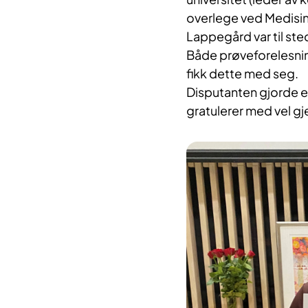
overlege ved Medisins
Lappegård var til ste
Både prøveforelesning
fikk dette med seg.
Disputanten gjorde e
gratulerer med vel g