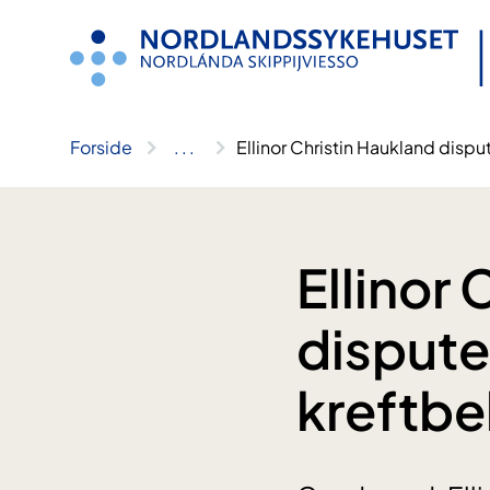
Hopp
til
innhold
Forside
..
.
Ellinor Christin Haukland disp
Ellinor 
dispute
kreftbe