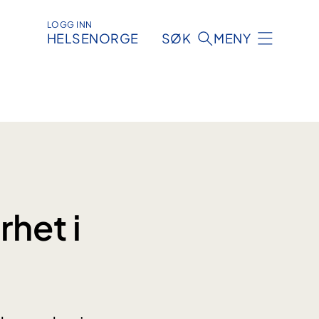
LOGG INN
HELSENORGE
SØK
MENY
het i