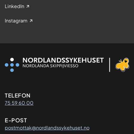
LinkedIn
Instagram
Kontaktinformasjon
TELEFON
75 59 60 00
E-POST
postmottak@nordlandssykehuset.no