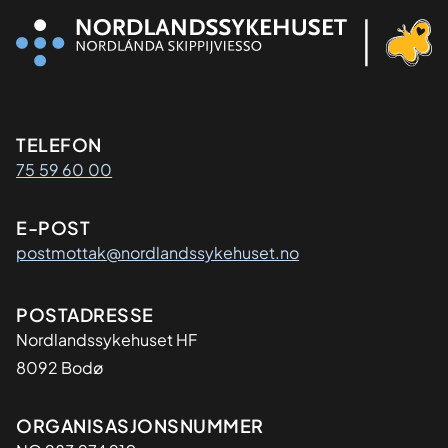
Kontaktinformasjon
TELEFON
75 59 60 00
E-POST
postmottak@nordlandssykehuset.no
Adresse
POSTADRESSE
Nordlandssykehuset HF
8092 Bodø
Organisasjon
ORGANISASJONSNUMMER