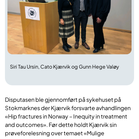
Siri Tau Ursin, Cato Kjærvik og Gunn Hege Valøy
D
isputasen ble gjennomført på sykehuset på
Stokmarknes der Kjærvik forsvarte avhandlingen
«Hip fractures in Norway – Inequity in treatment
and outcomes». Før dette holdt Kjærvik sin
prøveforelesning over temaet «Mulige