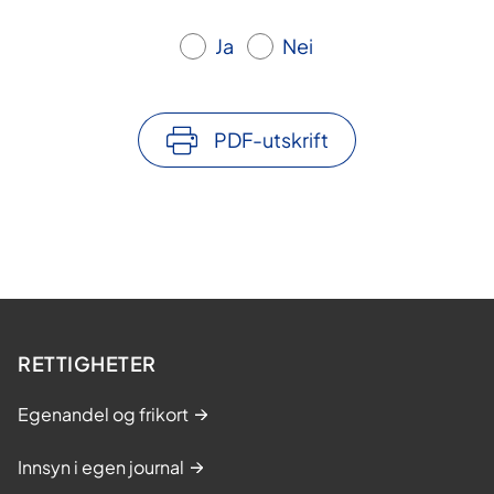
Ja
Nei
PDF-utskrift
RETTIGHETER
Egenandel og frikort
Innsyn i egen journal