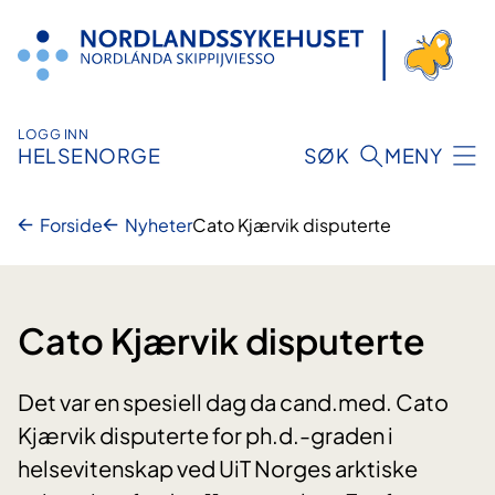
Hopp
til
innhold
LOGG INN
HELSENORGE
SØK
MENY
Forside
Nyheter
Cato Kjærvik disputerte
Cato Kjærvik disputerte
Det var en spesiell dag da cand.med. Cato
Kjærvik disputerte for ph.d.-graden i
helsevitenskap ved UiT Norges arktiske