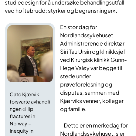
studiedesign for å undersøke behandlingsutfall
ved hoftebrudd: styrker og begrensninger».
En stor dag​ for
Nordlandssykehuset
Administrerende direktør
Siri Tau Ursin og klinikksjef
ved Kirurgisk klinikk Gunn-
Hege Valøy var begge til
stede under
prøveforelesning og
disputas, sammen med
Cato Kjærvik
Kjærviks venner, kolleger
forsvarte avhandli
og familie.
ngen «Hip
fractures in
Norway –
- Dette er en merkedag for
Inequity in
Nordlandssykehuset, sier