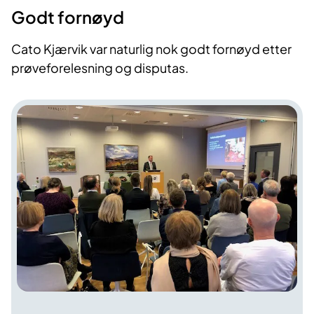
Godt f​ornøyd
​Cato Kjærvik var naturlig nok godt fornøyd etter
prøveforelesning og disputas.