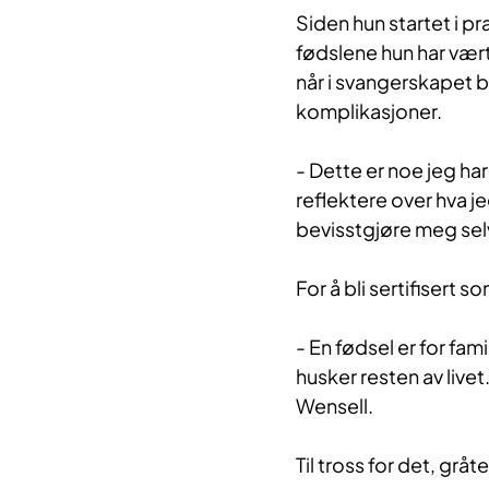
Siden hun startet i p
fødslene hun har vært
når i svangerskapet 
komplikasjoner.
- Dette er noe jeg har
reflektere over hva je
bevisstgjøre meg selv
For å bli sertifisert 
- En fødsel er for fa
husker resten av livet
Wensell.
Til tross for det, gråt