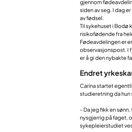
gjennom fødeavdeling
siden av seg. I dag e
av fødsel.
Til sykehuset i Bodø k
risikofødende fra hele
Fødeavdelingen er e
observasjonspost. I f
er å gi den nybakte fa
Endret yrkeska
Carina startet egentli
studieretning da hun 
- Da jeg fikk en sønn
nysgjerrig på faget, 
sykepleierstudiet ved