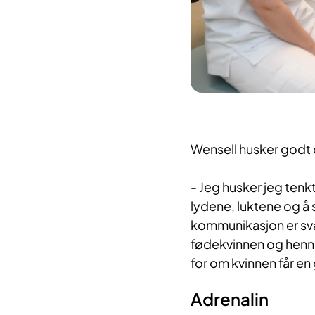
Wensell husker godt 
- Jeg husker jeg tenkt
lydene, luktene og å 
kommunikasjon er svær
fødekvinnen og henn
for om kvinnen får en
Adrenalin