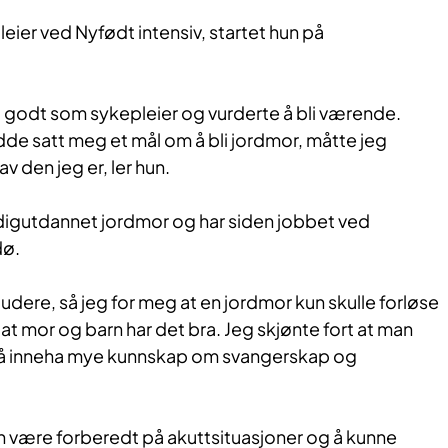
leier ved Nyfødt intensiv, startet hun på
g godt som sykepleier og vurderte å bli værende.
de satt meg et mål om å bli jordmor, måtte jeg
av den jeg er, ler hun.
erdigutdannet jordmor og har siden jobbet ved
dø.
tudere, så jeg for meg at en jordmor kun skulle forløse
at mor og barn har det bra. Jeg skjønte fort at man
å inneha mye kunnskap om svangerskap og
n være forberedt på akuttsituasjoner og å kunne