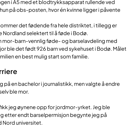
en i A5 med et blodtrykksapparat rullende ved
r hun på obs-posten, hvor én kvinne ligger i påvente
ommer det fødende fra hele distriktet, i tillegg er
 Nordland selektert til å føde i Bodø.
n mor-barn-vennlig føde- og barselavdeling med
jor ble det født 926 barn ved sykehuset i Bodø. Målet
milien en best mulig start som familie.
rriere
g på en bachelor i journalistikk, men valgte å endre
selv ble mor.
, fikk jeg øynene opp for jordmor-yrket. Jeg ble
og etter endt barselpermisjon begynte jeg på
 Nord universitet.