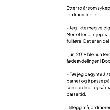
Etter to år som sykep
jordmorstudiet.
- Jeg likte meg veldi
Men ettersom jeg had
fullføre. Det er en del 
I juni 2019 ble hun f
fødeavdelingen i Bo
- Før jeg begynte å s
barnet og å passe på 
som jordmor også m
barseltid.
I tillegg må jordmore