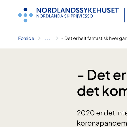
Hopp
til
innhold
Forside
..
.
- Det er helt fantastisk hver ga
- Det er
det komm
2020 er det int
koronapandemie