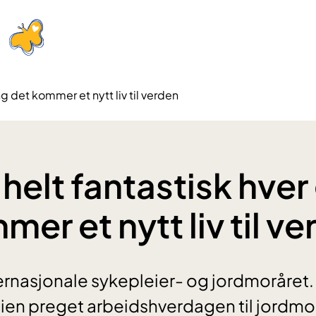
ng det kommer et nytt liv til verden
 helt fantastisk hve
er et nytt liv til v
ernasjonale sykepleier- og jordmoråret. 
n preget arbeidshverdagen til jordmor