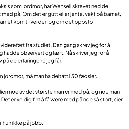
raksis som jordmor, har Wensell skrevet ned de
 med på. Om det er gutt eller jente, vekt på barnet,
barnet kom til verden og om det oppsto
 videreført fra studiet. Den gang skrev jeg for å
g hadde observert og lært. Nå skriver jeg for å
 på de erfaringene jeg får.
som jordmor, må man ha deltatt i 50 fødsler.
milien noe av det største man er med på, og noe man
. Det er veldig fint å få være med på noe så stort, sier
er hun ikke på jobb.