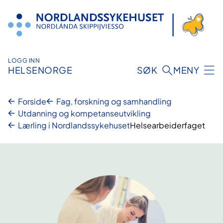
Hopp
til
innhold
LOGG INN
HELSENORGE
SØK
MENY
Forside
Fag, forskning og samhandling
Utdanning og kompetanseutvikling
Lærling i Nordlandssykehuset
Helsearbeiderfaget