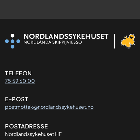
Kontaktinformasjon
TELEFON
75 59 60 00
E-POST
postmottak@nordlandssykehuset.no
Adresse
POSTADRESSE
Nordlandssykehuset HF