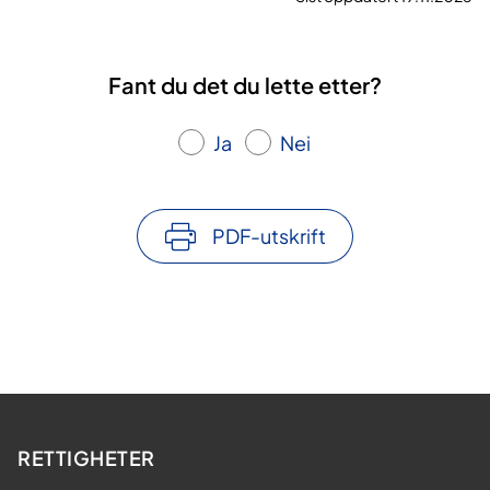
Fant du det du lette etter?
Ja
Nei
PDF-utskrift
RETTIGHETER