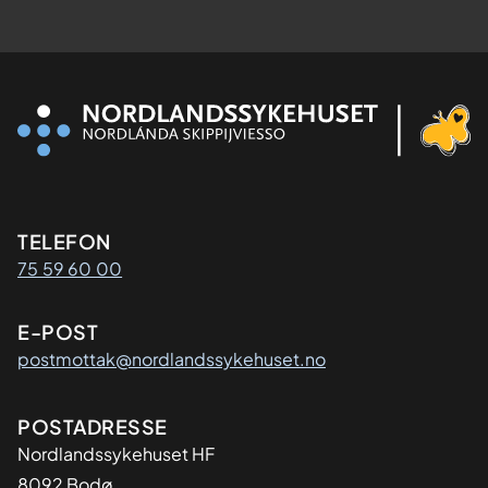
Kontaktinformasjon
TELEFON
75 59 60 00
E-POST
postmottak@nordlandssykehuset.no
Adresse
POSTADRESSE
Nordlandssykehuset HF
8092 Bodø