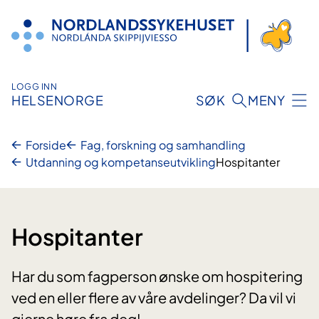
Hopp
til
innhold
LOGG INN
HELSENORGE
SØK
MENY
Forside
Fag, forskning og samhandling
Utdanning og kompetanseutvikling
Hospitanter
Hospitanter
Har du som fagperson ønske om hospitering
ved en eller flere av våre avdelinger? Da vil vi
gjerne høre fra deg!