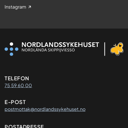
Instagram
Kontaktinformasjon
TELEFON
75 59 60 00
E-POST
postmottak@nordlandssykehuset.no
Adresse
POSTADRESSE