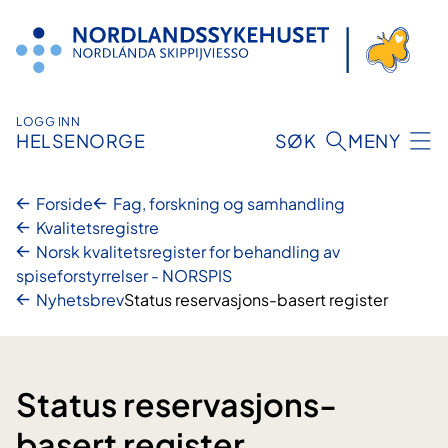
Hopp
til
innhold
LOGG INN
HELSENORGE
SØK
MENY
Forside
Fag, forskning og samhandling
Kvalitetsregistre
Norsk kvalitetsregister for behandling av
spiseforstyrrelser - NORSPIS
Nyhetsbrev
Status reservasjons-basert register
Status reservasjons-
basert register