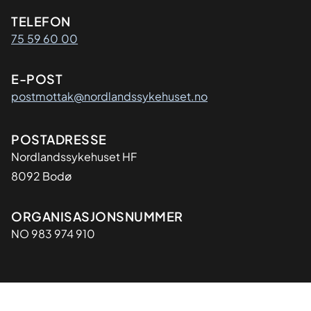
Kontaktinformasjon
TELEFON
75 59 60 00
E-POST
postmottak@nordlandssykehuset.no
Adresse
POSTADRESSE
Nordlandssykehuset HF
8092 Bodø
Organisasjon
ORGANISASJONSNUMMER
NO 983 974 910