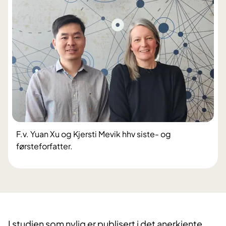
F.v. Yuan Xu og Kjersti Mevik hhv siste- og
førsteforfatter.
I studien som nylig er publisert i det anerkjente