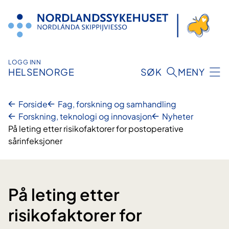
Hopp
til
innhold
LOGG INN
HELSENORGE
SØK
MENY
Forside
Fag, forskning og samhandling
Forskning, teknologi og innovasjon
Nyheter
På leting etter risikofaktorer for postoperative
sårinfeksjoner
På leting etter
risikofaktorer for