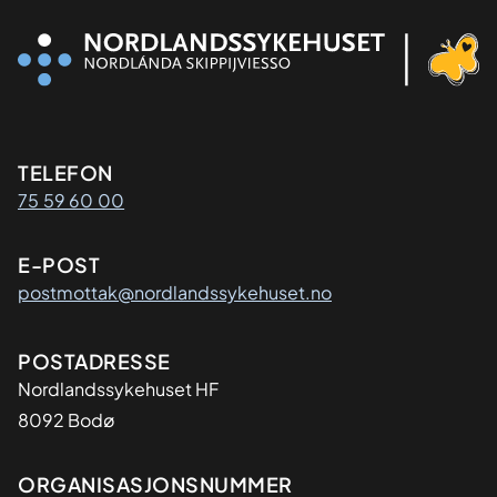
Kontaktinformasjon
TELEFON
75 59 60 00
E-POST
postmottak@nordlandssykehuset.no
Adresse
POSTADRESSE
Nordlandssykehuset HF
8092 Bodø
Organisasjon
ORGANISASJONSNUMMER