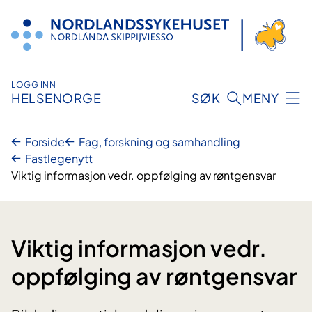
Hopp
til
innhold
LOGG INN
HELSENORGE
SØK
MENY
Forside
Fag, forskning og samhandling
Fastlegenytt
Viktig informasjon vedr. oppfølging av røntgensvar
Viktig informasjon vedr.
oppfølging av røntgensvar