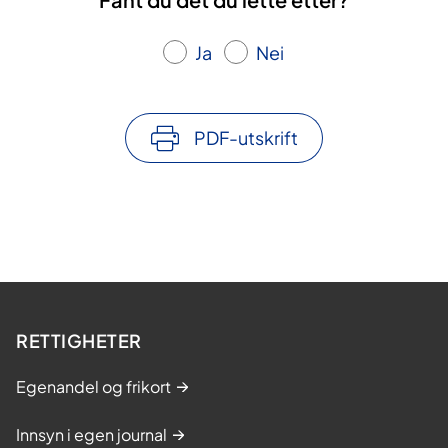
Ja
Nei
PDF-utskrift
RETTIGHETER
Egenandel og frikort
Innsyn i egen journal