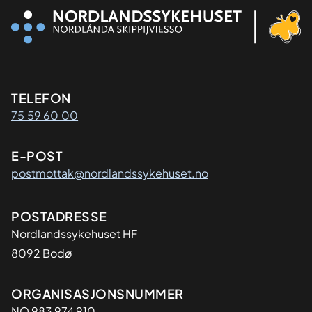
Kontaktinformasjon
TELEFON
75 59 60 00
E-POST
postmottak@nordlandssykehuset.no
Adresse
POSTADRESSE
Nordlandssykehuset HF
8092 Bodø
Organisasjon
ORGANISASJONSNUMMER
NO 983 974 910