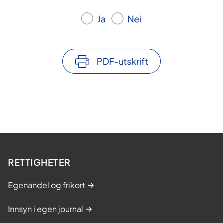
Ja
Nei
PDF-utskrift
RETTIGHETER
Egenandel og frikort
Innsyn i egen journal