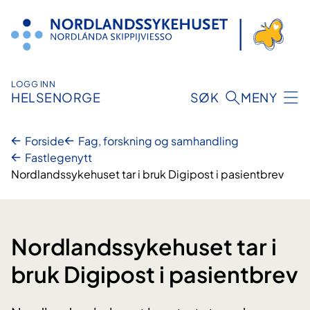
Hopp
til
innhold
LOGG INN
HELSENORGE
SØK
MENY
Forside
Fag, forskning og samhandling
Fastlegenytt
Nordlandssykehuset tar i bruk Digipost i pasientbrev
Nordlandssykehuset tar i
bruk Digipost i pasientbrev