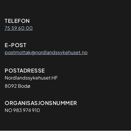
Kontaktinformasjon
TELEFON
75 59 60 00
E-POST
postmottak@nordlandssykehuset.no
Adresse
POSTADRESSE
Nordlandssykehuset HF
8092 Bodø
Organisasjon
ORGANISASJONSNUMMER
NO 983 974 910