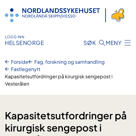
Hopp
til
innhold
LOGG INN
HELSENORGE
SØK
MENY
Forside
Fag, forskning og samhandling
Fastlegenytt
Kapasitetsutfordringer på kirurgisk sengepost i
Vesterålen
Kapasitetsutfordringer på
kirurgisk sengepost i