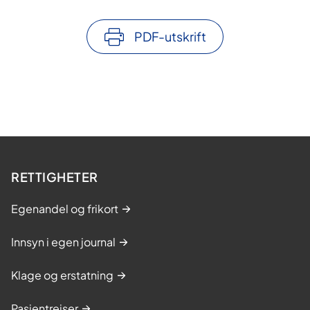
PDF-utskrift
RETTIGHETER
Egenandel og frikort
Innsyn i egen journal
Klage og erstatning
Pasientreiser