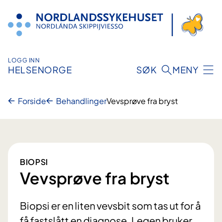
Hopp
til
innhold
LOGG INN
HELSENORGE
SØK
MENY
Forside
Behandlinger
Vevsprøve fra bryst
BIOPSI
Vevsprøve fra bryst
Biopsi er en liten vevsbit som tas ut for å
få fastslått en diagnose. Legen bruker