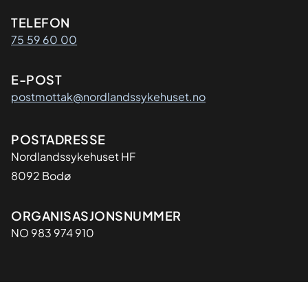
Kontaktinformasjon
TELEFON
75 59 60 00
E-POST
postmottak@nordlandssykehuset.no
Adresse
POSTADRESSE
Nordlandssykehuset HF
8092 Bodø
Organisasjon
ORGANISASJONSNUMMER
NO 983 974 910