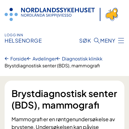
Hopp
til
innhold
LOGG INN
HELSENORGE
SØK
MENY
Forside
Avdelinger
Diagnostisk klinikk
Brystdiagnostisk senter (BDS), mammografi
Brystdiagnostisk senter
(BDS), mammografi
Mammografi er en røntgenundersøkelse av
brystene. Undersøkelsen kan påvise