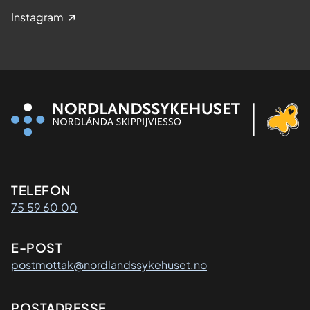
Instagram
Kontaktinformasjon
TELEFON
75 59 60 00
E-POST
postmottak@nordlandssykehuset.no
POSTADRESSE