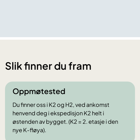
Slik finner du fram
Oppmøtested
Du finner oss i K2 og H2, ved ankomst
henvend deg i ekspedisjon K2 helt i
østenden av bygget. (K2 = 2. etasje i den
nye K-fløya).