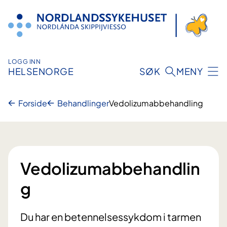
Hopp
til
innhold
LOGG INN
HELSENORGE
SØK
MENY
Forside
Behandlinger
Vedolizumabbehandling
Vedolizumabbehandlin
g
Du har en betennelsessykdom i tarmen