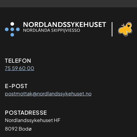
Kontaktinformasjon
TELEFON
75 59 60 00
E-POST
postmottak@nordlandssykehuset.no
Adresse
POSTADRESSE
Nordlandssykehuset HF
8092 Bodø