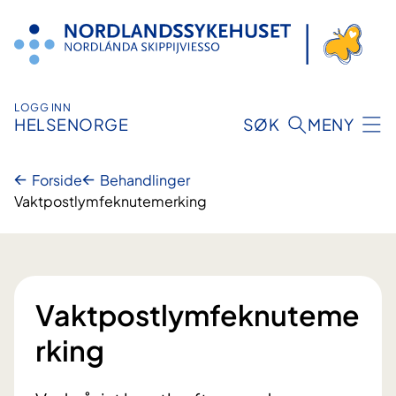
Hopp
til
innhold
LOGG INN
HELSENORGE
SØK
MENY
Forside
Behandlinger
Vaktpostlymfeknutemerking
Vaktpostlymfeknuteme
rking