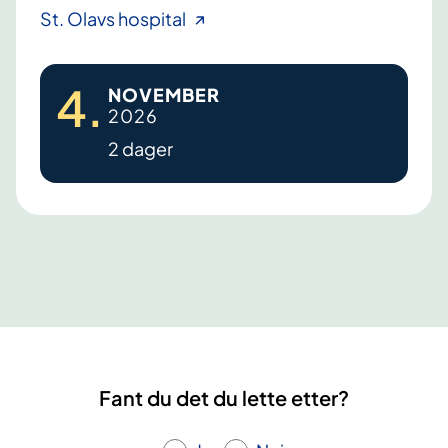
L
St. Olavs hospital
y
m
4
.
NOVEMBER
f
2026
ø
2 dager
d
e
m
.
L
æ
r
i
n
g
Fant du det du lette etter?
s