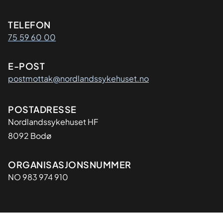
Kontaktinformasjon
TELEFON
75 59 60 00
E-POST
postmottak@nordlandssykehuset.no
Adresse
POSTADRESSE
Nordlandssykehuset HF
8092 Bodø
Organisasjon
ORGANISASJONSNUMMER
NO 983 974 910