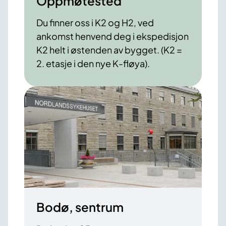
Oppmøtested
Du finner oss i K2 og H2, ved
ankomst henvend deg i ekspedisjon
K2 helt i østenden av bygget. (K2 =
2. etasje i den nye K-fløya).
Bodø, sentrum