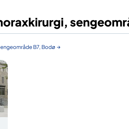
thoraxkirurgi, sengeom
, sengeområde B7, Bodø