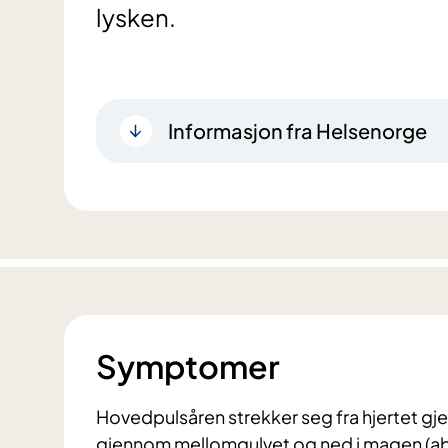
lysken.
Informasjon fra Helsenorge
Symptomer
Hovedpulsåren strekker seg fra hjertet gj
gjennom mellomgulvet og ned i magen (ab