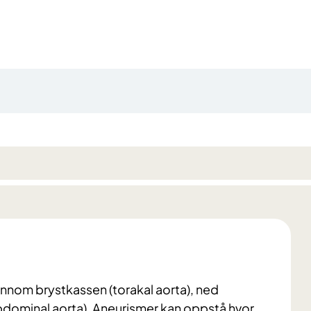
ennom brystkassen (torakal aorta), ned
dominal aorta). Aneurismer kan oppstå hvor