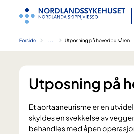
Hopp
til
innhold
Forside
..
.
Utposning på hovedpulsåren
Utposning på 
Et aortaaneurisme er en utvide
skyldes en svekkelse av veggen
behandles med åpen operasjon 