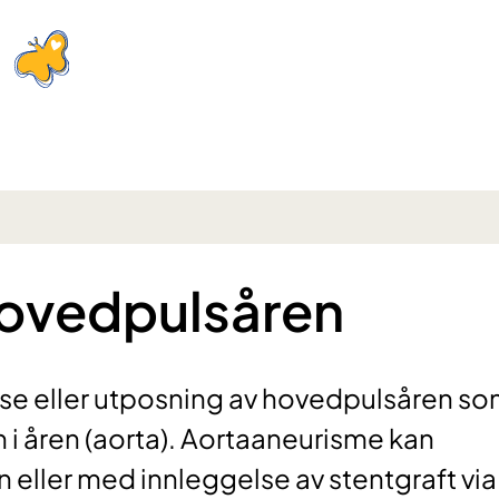
hovedpulsåren
lse eller utposning av hovedpulsåren s
 i åren (aorta). Aortaaneurisme kan
eller med innleggelse av stentgraft via