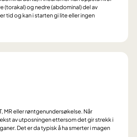
e (torakal) og nedre (abdominal) del av
tid og kan i starten gi lite eller ingen
CT, MR eller røntgenundersøkelse. Når
ekst av utposningen ettersom det gir strekk i
aner. Det er da typisk å ha smerter i magen