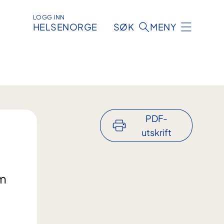
LOGG INN
HELSENORGE
SØK
MENY
PDF-
utskrift
om