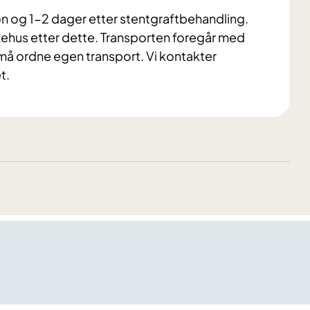
on og 1-2 dager etter stentgraftbehandling.
alsykehus etter dette. Transporten foregår med
må ordne egen transport. Vi kontakter
t.