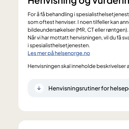
Henvisning og vurderi
For å få behandling i spesialisthelsetjenes
som oftest henviser. I noen tilfeller kan a
bildeundersøkelser (MR, CT eller røntgen).
Når vi har mottatt henvisningen, vil du få s
i spesialisthelsetjenesten.
Les mer på helsenorge.no
Henvisningen skal inneholde beskrivelser a
Henvisningsrutiner for helsep