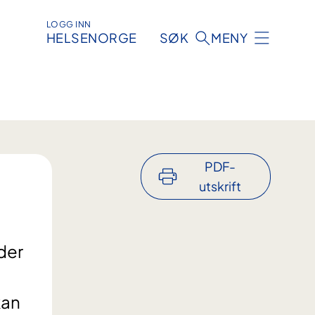
LOGG INN
HELSENORGE
SØK
MENY
PDF-
utskrift
der
kan