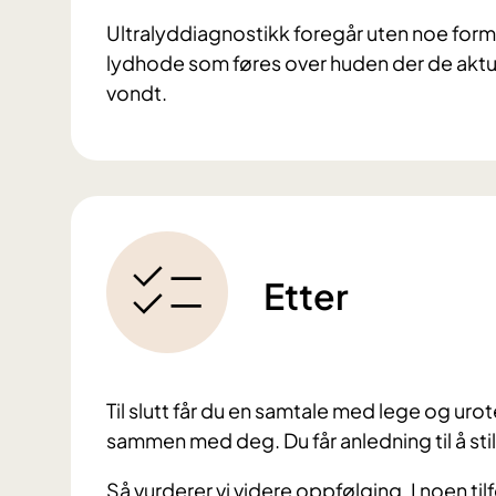
Ultralyddiagnostikk foregår uten noe form 
lydhode som føres over huden der de aktu
vondt.
Etter
Til slutt får du en samtale med lege og u
sammen med deg. Du får anledning til å sti
Så vurderer vi videre oppfølging. I noen til