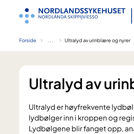
Hopp
til
innhold
Forside
..
.
Ultralyd av urinblære og nyrer
Ultralyd av uri
Ultralyd er høyfrekvente lydbø
lydbølger inn i kroppen og reg
Lydbølgene blir fanget opp, ana