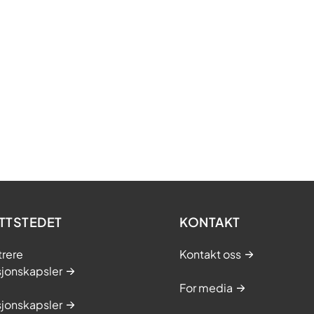
TTSTEDET
KONTAKT
trere
Kontakt oss
sjonskapsler
For media
sjonskapsler