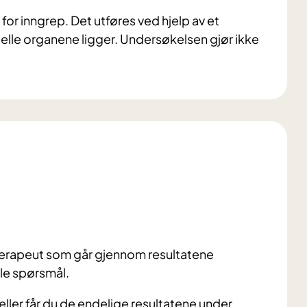
for inngrep. Det utføres ved hjelp av et
elle organene ligger. Undersøkelsen gjør ikke
roterapeut som går gjennom resultatene
lle spørsmål.
feller får du de endelige resultatene under