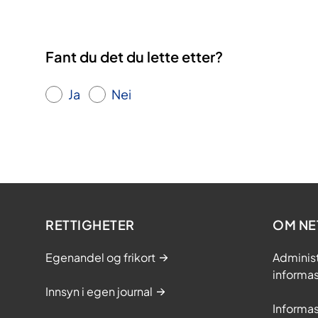
Fant du det du lette etter?
Ja
Nei
RETTIGHETER
OM NE
Egenandel og frikort
Adminis
informa
Innsyn i egen journal
Informa