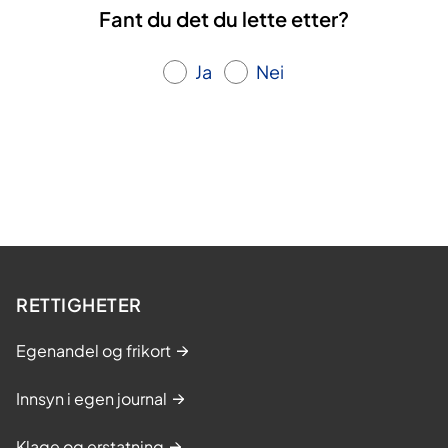
Fant du det du lette etter?
Ja
Nei
RETTIGHETER
Egenandel og frikort
Innsyn i egen journal
Klage og erstatning