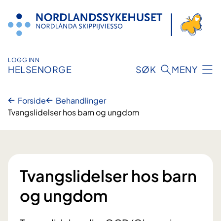
Hopp
til
innhold
LOGG INN
HELSENORGE
SØK
MENY
Forside
Behandlinger
Tvangslidelser hos barn og ungdom
Tvangslidelser hos barn
og ungdom