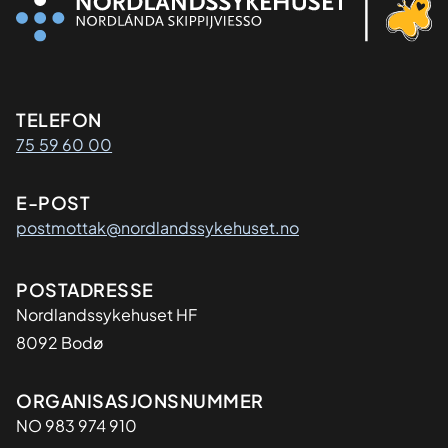
Kontaktinformasjon
TELEFON
75 59 60 00
E-POST
postmottak@nordlandssykehuset.no
Adresse
POSTADRESSE
Nordlandssykehuset HF
8092 Bodø
Organisasjon
ORGANISASJONSNUMMER
NO 983 974 910