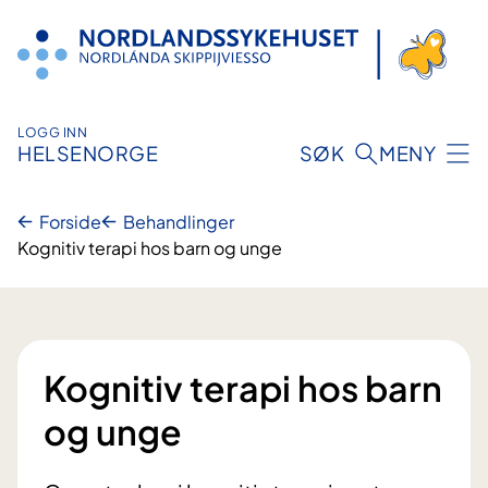
Hopp
til
innhold
LOGG INN
HELSENORGE
SØK
MENY
Forside
Behandlinger
Kognitiv terapi hos barn og unge
Kognitiv terapi hos barn
og unge