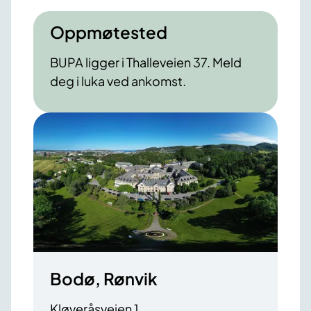
Oppmøtested
BUPA ligger i Thalleveien 37. Meld
deg i luka ved ankomst.
Bodø, Rønvik
Kløveråsveien 1