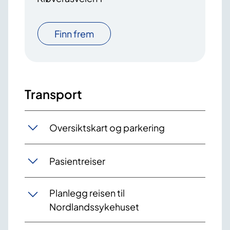
Finn frem
Transport
Oversiktskart og parkering
Pasientreiser
Planlegg reisen til
Nordlandssykehuset