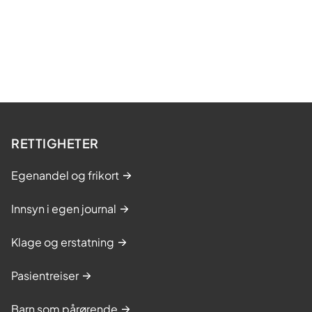
RETTIGHETER
Egenandel og frikort
Innsyn i egen journal
Klage og erstatning
Pasientreiser
Barn som pårørende