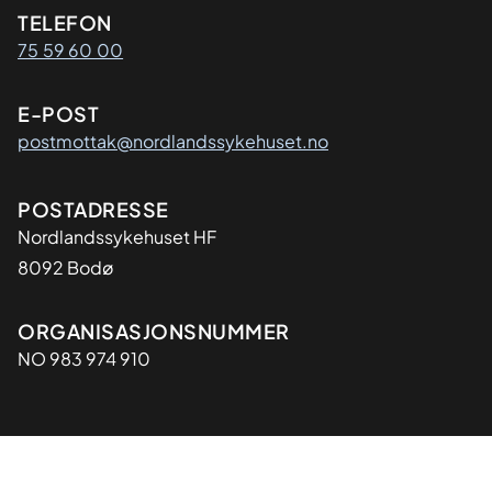
Kontaktinformasjon
TELEFON
75 59 60 00
E-POST
postmottak@nordlandssykehuset.no
Adresse
POSTADRESSE
Nordlandssykehuset HF
8092 Bodø
Organisasjon
ORGANISASJONSNUMMER
NO 983 974 910