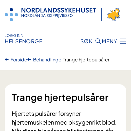
Hopp
til
innhold
LOGG INN
HELSENORGE
SØK
MENY
Forside
Behandlinger
Trange hjertepulsårer
Trange hjertepulsårer
Hjertets pulsårer forsyner
hjertemuskelen med oksygenrikt blod.
Når disse blodårene blir for trange, får