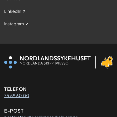
LinkedIn
Instagram
Kontaktinformasjon
TELEFON
75 59 60 00
E-POST