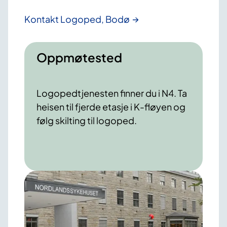
Kontakt Logoped, Bodø
Oppmøtested
Logopedtjenesten finner du i N4. Ta
heisen til fjerde etasje i K-fløyen og
følg skilting til logoped.