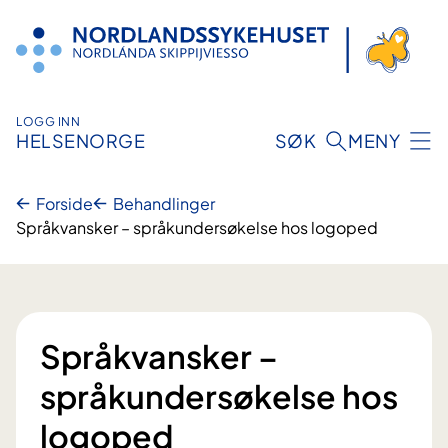
Hopp
til
innhold
LOGG INN
HELSENORGE
SØK
MENY
Forside
Behandlinger
Språkvansker – språkundersøkelse hos logoped
Språkvansker –
språkundersøkelse hos
logoped