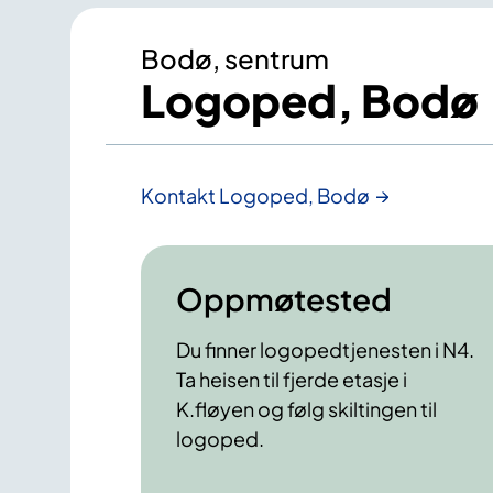
Bodø, sentrum
Logoped, Bodø
Kontakt Logoped, Bodø
Oppmøtested
Du finner logopedtjenesten i N4.
Ta heisen til fjerde etasje i
K.fløyen og følg skiltingen til
logoped.