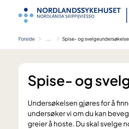
Hopp
til
innhold
Forside
..
.
Spise‐ og svelgeundersøkelse
Spise‐ og svel
Undersøkelsen gjøres for å finne
undersøker vi om du kan beveg
greier å hoste. Du skal svelge no