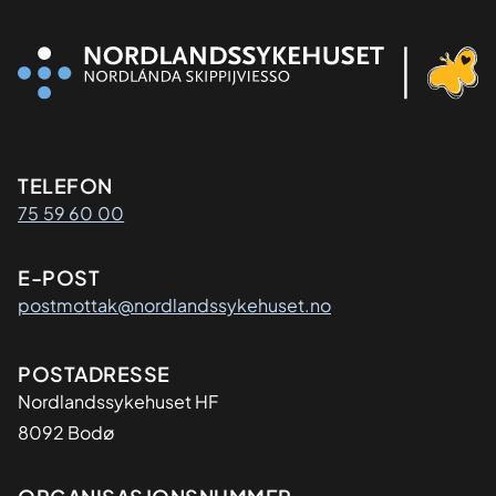
Kontaktinformasjon
TELEFON
75 59 60 00
E-POST
postmottak@nordlandssykehuset.no
Adresse
POSTADRESSE
Nordlandssykehuset HF
8092 Bodø