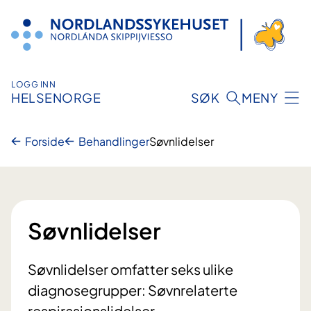
Hopp
til
innhold
LOGG INN
HELSENORGE
SØK
MENY
Forside
Behandlinger
Søvnlidelser
Søvnlidelser
Søvnlidelser omfatter seks ulike
diagnosegrupper: Søvnrelaterte
respirasjonslidelser,