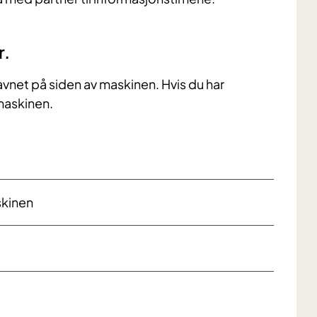
r.
avnet på siden av maskinen. Hvis du har
maskinen.
skinen