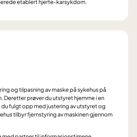
llerede etablert hjerte-karsykdom.
ring og tilpasning av maske på sykehus på
m. Deretter prøver du utstyret hjemme i en
r du fulgt opp med justering av utstyret og
ehus tilbyr fjernstyring av maskinen gjennom
a med partner til informasjonstimene.