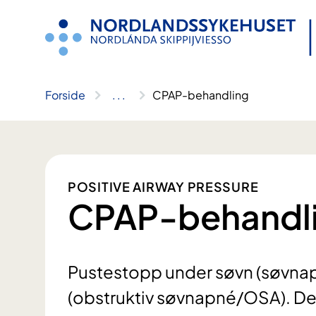
Hopp
til
innhold
Forside
..
.
CPAP-behandling
POSITIVE AIRWAY PRESSURE
CPAP-behandl
Pustestopp under søvn (søvnapné
(obstruktiv søvnapné/OSA). De