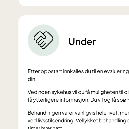
Under
Etter oppstart innkalles du til en evaluerin
din.
Ved noen sykehus vil du få muligheten til d
få ytterligere informasjon. Du vil og få spø
Behandlingen varer vanligvis hele livet, m
ved livsstilsendring. Vellykket behandling e
timer hver natt.