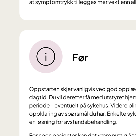
at symptomtrykk tillegges mer vekt enn a
Før
Oppstarten skjer vanligvis ved god opplæ
dagtid. Du vil deretter få med utstyret hje
periode - eventuelt på sykehus. Videre bli
oppklaring av spørsmål du har. Enkelte syk
en løsning for avstandsbehandling.
For noen pasienter kan det være nyttig å t