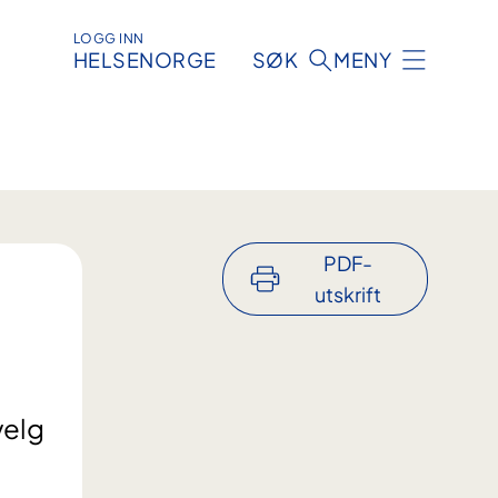
LOGG INN
HELSENORGE
SØK
MENY
PDF-
utskrift
velg