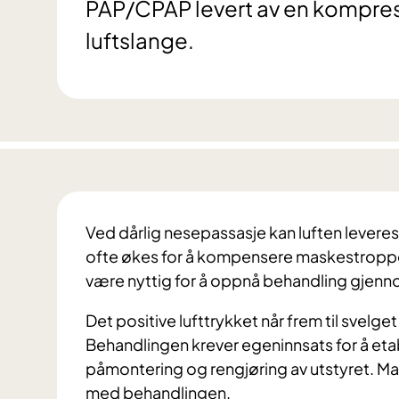
PAP/CPAP levert av en kompres
luftslange.
Ved dårlig nesepassasje kan luften lever
ofte økes for å kompensere maskestroppe
være nyttig for å oppnå behandling gjen
Det positive lufttrykket når frem til svelg
Behandlingen krever egeninnsats for å et
påmontering og rengjøring av utstyret. Man
med behandlingen.