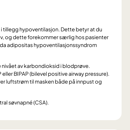
 tillegg hypoventilasjon. Dette betyr at du
hov, og dette forekommer særlig hos pasienter
s da adipositas hypoventilasjonssyndrom
 nivået av karbondioksid i blodprøve.
ler BIPAP (bilevel positive airway pressure).
er luftstrøm til masken både på innpust og
tral søvnapné (CSA).