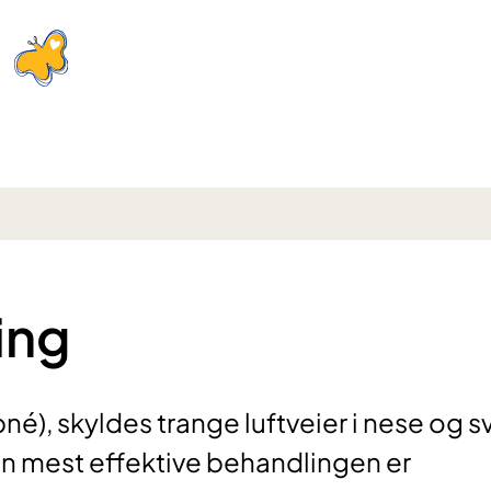
ing
), skyldes trange luftveier i nese og s
n mest effektive behandlingen er