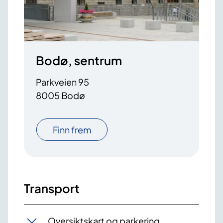
Bodø, sentrum
Parkveien 95
8005 Bodø
Finn frem
Transport
Oversiktskart og parkering