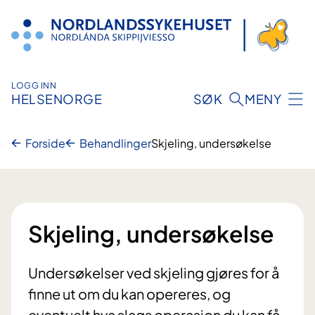
Hopp
til
innhold
LOGG INN
HELSENORGE
SØK
MENY
Forside
Behandlinger
Skjeling, undersøkelse
Skjeling, undersøkelse
Undersøkelser ved skjeling gjøres for å
finne ut om du kan opereres, og
eventuelt hva slags operasjon du kan få.