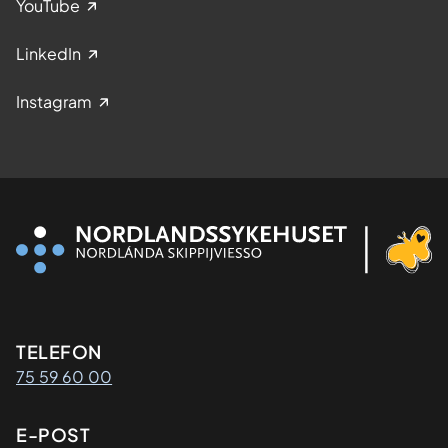
YouTube
LinkedIn
Instagram
Kontaktinformasjon
TELEFON
75 59 60 00
E-POST