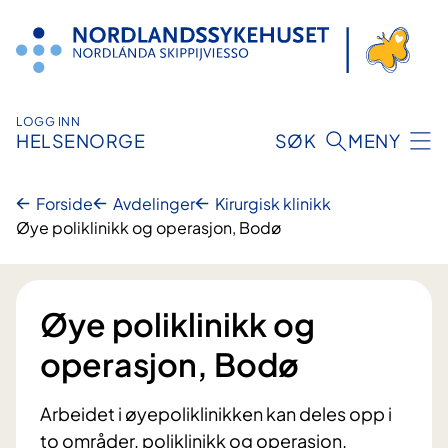
Hopp
til
innhold
LOGG INN
HELSENORGE
SØK
MENY
Forside
Avdelinger
Kirurgisk klinikk
Øye poliklinikk og operasjon, Bodø
Øye poliklinikk og
operasjon, Bodø
Arbeidet i øyepoliklinikken kan deles opp i
to områder, poliklinikk og operasjon.