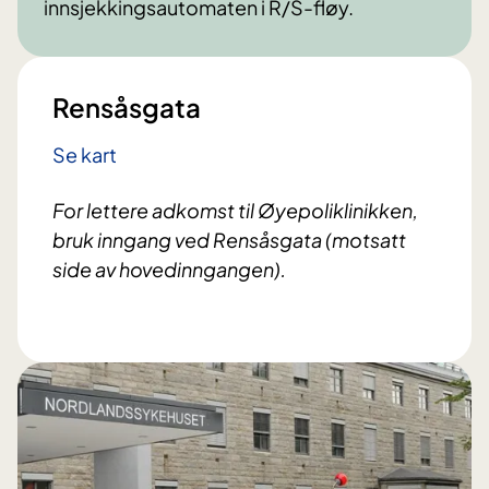
innsjekkingsautomaten i R/S-fløy.
Rensåsgata
Se kart
For lettere adkomst til Øyepoliklinikken,
bruk inngang ved Rensåsgata (motsatt
side av hovedinngangen).