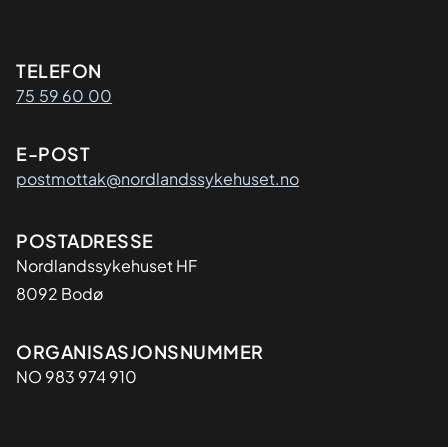
Kontaktinformasjon
TELEFON
75 59 60 00
E-POST
postmottak@nordlandssykehuset.no
Adresse
POSTADRESSE
Nordlandssykehuset HF
8092 Bodø
Organisasjon
ORGANISASJONSNUMMER
NO 983 974 910