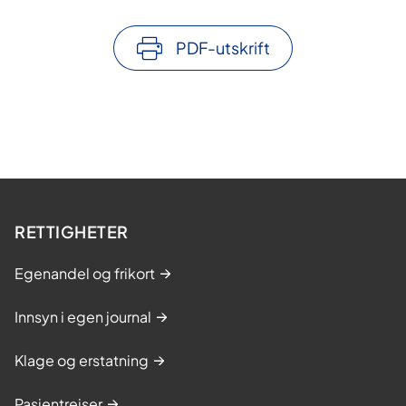
e
e
e
s
PDF-utskrift
i
d
e
RETTIGHETER
Egenandel og frikort
Innsyn i egen journal
Klage og erstatning
Pasientreiser