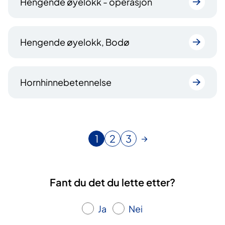
Hengende øyelokk - operasjon
Hengende øyelokk, Bodø
Hornhinnebetennelse
1
2
3
N
G
G
å
å
å
v
t
t
æ
i
i
Fant du det du lette etter?
r
l
l
e
s
s
Ja
Nei
n
i
i
d
d
d