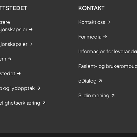
TTSTEDET
KONTAKT
trere
Kontakt oss
sjonskapsler
For media
sjonskapsler
Informasjon for leverandø
ern
Pasient- og brukerombu
stedet
eDialog
to og lydopptak
Si din mening
elighetserklæring