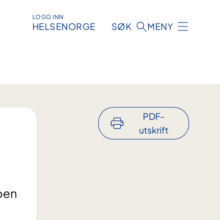
LOGG INN
HELSENORGE
SØK
MENY
PDF-
utskrift
noen