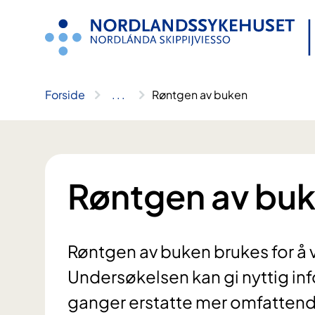
Hopp
til
innhold
Forside
..
.
Røntgen av buken
Røntgen av bu
Røntgen av buken brukes for å
Undersøkelsen kan gi nyttig inf
ganger erstatte mer omfattend