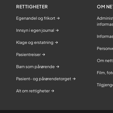
RETTIGHETER
OM NE
Egenandel og frikort
Adminis
informa
Innsyn i egen journal
Informa
Klage og erstatning
Personv
Pasientreiser
Om nett
Barn som pårørende
Film, fo
Pasient- og pårørendetorget
Tilgjeng
Alt om rettigheter