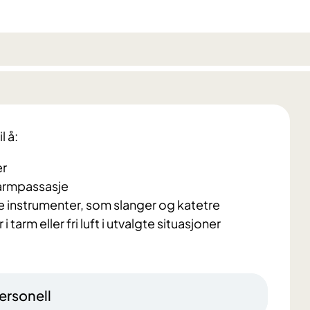
l å:
er
tarmpassasje
e instrumenter, som slanger og katetre
tarm eller fri luft i utvalgte situasjoner
ersonell