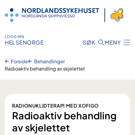
Hopp
til
innhold
LOGG INN
HELSENORGE
SØK
MENY
Forside
Behandlinger
Radioaktiv behandling av skjelettet
RADIONUKLIDTERAPI MED XOFIGO
Radioaktiv behandling
av skjelettet