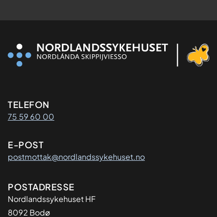
Kontaktinformasjon
TELEFON
75 59 60 00
E-POST
postmottak@nordlandssykehuset.no
Adresse
POSTADRESSE
Nordlandssykehuset HF
8092 Bodø