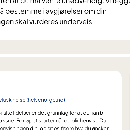
 uten at du må vente unødvendig. Vi legger
d å bestemme i avgjørelser om din
ngen skal vurderes underveis.
ykisk helse (helsenorge.no)
kiske lidelser er det grunnlag for at du kan bli
voksne. Forløpet starter når du blir henvist. Du
envisningen din, og spesifisere hva du ønsker