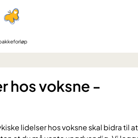
 pakkeforløp
er hos voksne -
iske lidelser hos voksne skal bidra til a