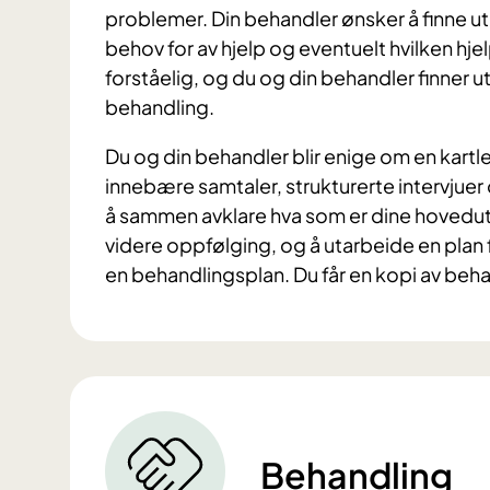
problemer. Din behandler ønsker å finne ut
behov for av hjelp og eventuelt hvilken hje
forståelig, og du og din behandler finner u
behandling.
Du og din behandler blir enige om en kartl
innebære samtaler, strukturerte intervjue
å sammen avklare hva som er dine hovedutfo
videre oppfølging, og å utarbeide en plan f
en behandlingsplan. Du får
en
ko
pi av beh
Behandling