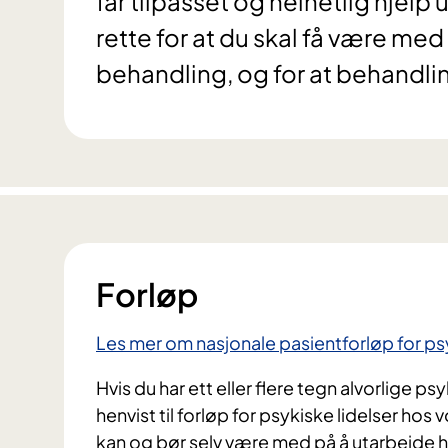
får tilpasset og helhetlig hjelp
rette for at du skal få være me
behandling, og for at behandli
Forløp
Les mer om nasjonale pasientforløp for ps
Hvis du har ett eller flere tegn alvorlige psy
henvist til forløp for psykiske lidelser hos 
kan og bør selv være med på å utarbeide h