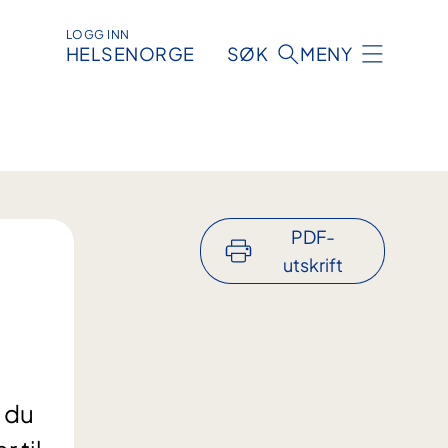
LOGG INN
HELSENORGE
SØK
MENY
PDF-
utskrift
t du