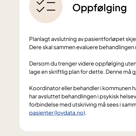
Oppfølging
Planlagt avslutning av pasientforløpet skj
Dere skal sammen evaluere behandlingen nå
Dersom du trenger videre oppfølging uten
lage en skriftlig plan for dette. Denne må gj
Koordinator eller behandler i kommunen har
har avsluttet behandlingen i psykisk helse
forbindelse med utskriving må sees i s
pasienter (lovdata.no)
.