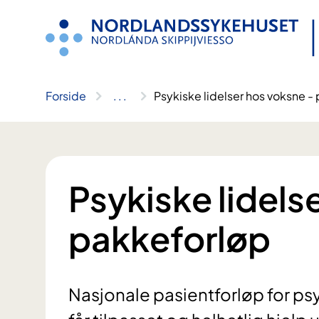
Hopp
til
innhold
Forside
..
.
Psykiske lidelser hos voksne -
Psykiske lidels
pakkeforløp
Nasjonale pasientforløp for psyk