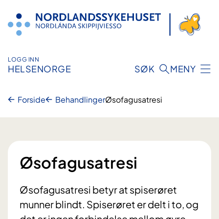
Hopp
til
innhold
LOGG INN
HELSENORGE
SØK
MENY
Forside
Behandlinger
Øsofagusatresi
Øsofagusatresi
Øsofagusatresi betyr at spiserøret
munner blindt. Spiserøret er delt i to, og
det er ingen forbindelse mellom øvre