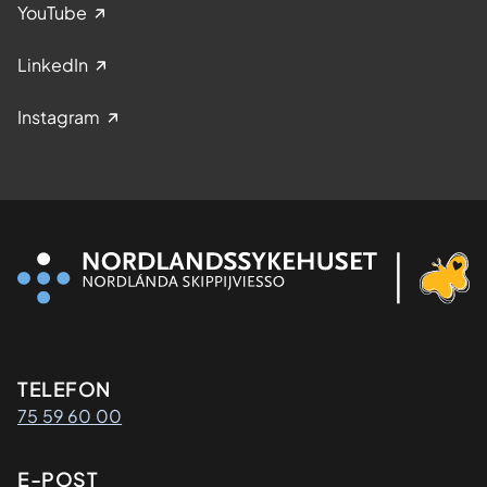
YouTube
LinkedIn
Instagram
Kontaktinformasjon
TELEFON
75 59 60 00
E-POST