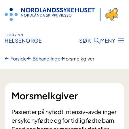
Hopp
til
innhold
LOGG INN
HELSENORGE
SØK
MENY
Forside
Behandlinger
Morsmelkgiver
Morsmelkgiver
Pasienter på nyfødt intensiv-avdelinger
er syke nyfødte og for tidlig fødte barn.
For disse barna er morsmelk det aller