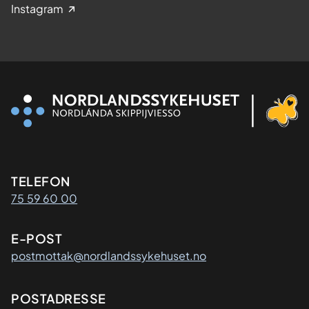
Instagram
Kontaktinformasjon
TELEFON
75 59 60 00
E-POST
postmottak@nordlandssykehuset.no
Adresse
POSTADRESSE