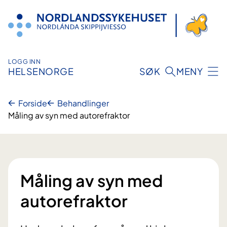
Hopp
til
innhold
LOGG INN
HELSENORGE
SØK
MENY
Forside
Behandlinger
Måling av syn med autorefraktor
Måling av syn med
autorefraktor