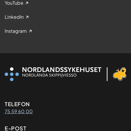
YouTube
LinkedIn
Instagram
Kontaktinformasjon
TELEFON
75 59 60 00
E-POST