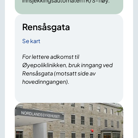
innsjekkingsautomaten i R/S-fløy.
Rensåsgata
Se kart
For lettere adkomst til
Øyepoliklinikken, bruk inngang ved
Rensåsgata (motsatt side av
hovedinngangen).