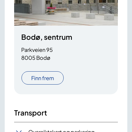
Bodø, sentrum
Parkveien 95
8005 Bodø
Finn frem
Transport
Oversiktskart og parkering