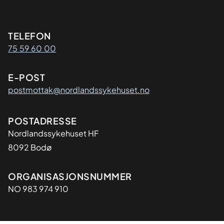
Kontaktinformasjon
TELEFON
75 59 60 00
E-POST
postmottak@nordlandssykehuset.no
Adresse
POSTADRESSE
Nordlandssykehuset HF
8092 Bodø
Organisasjon
ORGANISASJONSNUMMER
NO 983 974 910