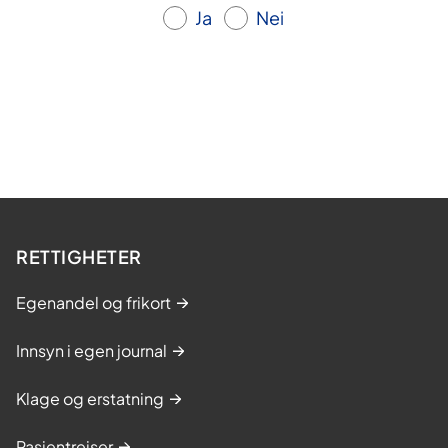
Ja
Nei
RETTIGHETER
Egenandel og frikort
Innsyn i egen journal
Klage og erstatning
Pasientreiser