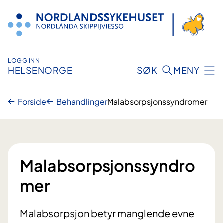
Hopp
til
innhold
LOGG INN
HELSENORGE
SØK
MENY
Forside
Behandlinger
Malabsorpsjonssyndromer
Malabsorpsjonssyndro
mer
Malabsorpsjon betyr manglende evne